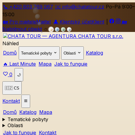
📞
+420
603 769 067
✉️ info@chatatour.cz
Po–Pá 9:00–
15:00
🏡
Pro majitele
Majitel
👤
Klientský účet
Klient
|
🏡
Nabídnout objekt
🎨
Náhled
Domů
Katalog
Tematické pobyty
Oblasti
🔥 Last Minute
Mapa
Jak to funguje
0
🌙
🇨🇿 CS
Kontakt
Domů
Katalog
Mapa
Tematické pobyty
Oblasti
Jak to funguje
Kontakt