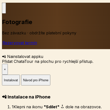
Fotografie
Bez závazku · obdržíte platební pokyny
Rezervovat termín
📲 Nainstalovat appku
Přidat ChataTour na plochu pro rychlejší přístup.
×
Instalovat
Návod pro iPhone
📲 Instalace na iPhone
1
Klepni na ikonu
"Sdílet"
dole na obrazovce.