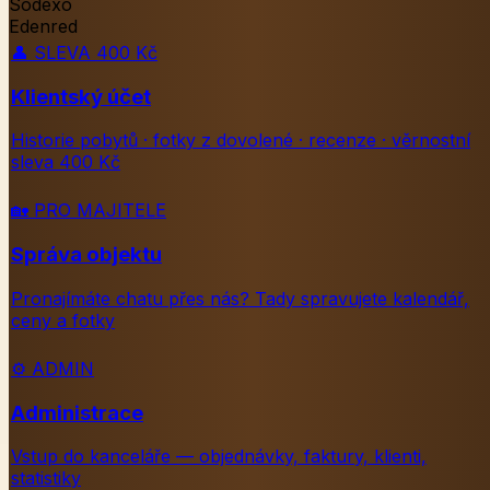
Sodexo
Edenred
👤
SLEVA 400 Kč
Klientský účet
Historie pobytů · fotky z dovolené · recenze · věrnostní
sleva 400 Kč
🏡
PRO MAJITELE
Správa objektu
Pronajímáte chatu přes nás? Tady spravujete kalendář,
ceny a fotky
⚙️
ADMIN
Administrace
Vstup do kanceláře — objednávky, faktury, klienti,
statistiky