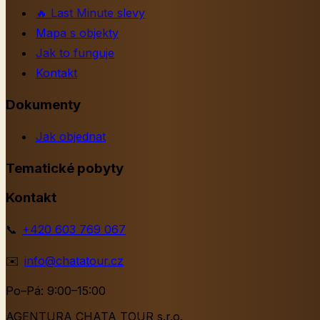
🔥
Last Minute slevy
Mapa s objekty
Jak to funguje
Kontakt
Dokumenty
Jak objednat
Tematické pobyty
Kontakt
📞
+420 603 769 067
✉️
info@chatatour.cz
Po–Pá: 9:00–15:00
AGENTURA CHATA TOUR s.r.o.