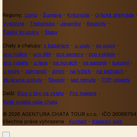
Regiony:
Lipno
·
Šumava
·
Krkonoše
·
Orlická přehrada
Vysočina
·
Třeboňsko
·
Jeseníky
·
Beskydy
·
Český Krumlov
·
Slapy
Chaty a chalupy:
s bazénem
·
u vody
·
se psem
·
pro rodiny
·
pro děti
·
pro seniory
·
pro cyklisty
·
pro rybáře
·
u lesa
·
na horách
·
na samotě
·
luxusní
·
u moře
·
zahraničí
·
zimní
·
na lyžích
·
na běžkách
·
zkrácené pobyty
·
Silvestr
·
last minute
·
TOP objekty
Další:
Blog s tipy na výlety
·
Pro majitele
·
Kolik vydělá vaše chata
© 2026 AGENTURA CHATA TOUR s.r.o. · IČO 26086794 
Všechna práva vyhrazena
·
Kontakt
·
Klasický web