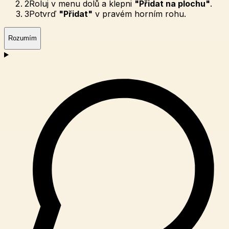
2
Roluj v menu dolů a klepni
"Přidat na plochu"
.
3
Potvrď
"Přidat"
v pravém horním rohu.
Rozumím