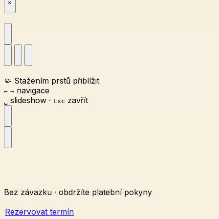
×
🤏
Stažením prstů přiblížit
navigace
←
→
slideshow
·
zavřít
␣
Esc
Bez závazku · obdržíte platební pokyny
Rezervovat termín