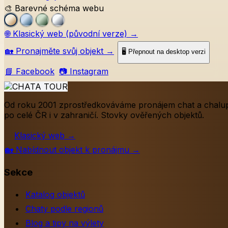
🎨 Barevné schéma webu
🌐
Klasický web (původní verze)
→
🏡
Pronajměte svůj objekt
→
🖥️ Přepnout na desktop verzi
📘 Facebook
📷 Instagram
Od roku 2001 zprostředkováváme pronájem chat a chalu
po celé ČR i v zahraničí. Stovky ověřených objektů.
Klasický web
→
🏡
Nabídnout objekt k pronájmu
→
Sekce
Katalog objektů
Chaty podle regionů
Blog a tipy na výlety