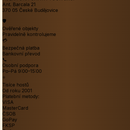
Ant. Barcala 21
370 05 České Budějovice
🛡️
Ověřené objekty
Pravidelně kontrolujeme
💳
Bezpečná platba
Bankovní převod
📞
Osobní podpora
Po–Pá 9:00–15:00
⭐
Tisíce hostů
Od roku 2001
Platební metody:
VISA
MasterCard
ČSOB
GoPay
FKSP