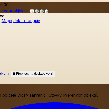
15:00
ídnout objekt
🎨
ed
e
Mapa
Jak to funguje
ekt
→
🖥️ Přepnout na desktop verzi
po celé ČR i v zahraničí. Stovky ověřených objektů.