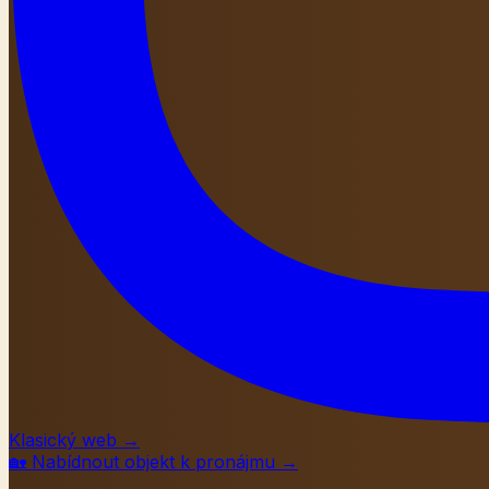
Klasický web
→
🏡
Nabídnout objekt k pronájmu
→