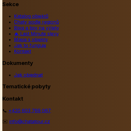
Sekce
Katalog objektů
Chaty podle regionů
Blog a tipy na výlety
🔥
Last Minute slevy
Mapa s objekty
Jak to funguje
Kontakt
Dokumenty
Jak objednat
Tematické pobyty
Kontakt
📞
+420 603 769 067
✉️
info@chatatour.cz