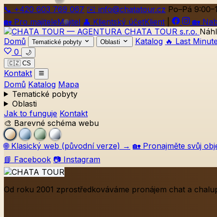
📞
+420
603 769 067
✉️ info@chatatour.cz
Po–Pá 9:00–
🏡
Pro majitele
Majitel
👤
Klientský účet
Klient
|
🏡
Nab
Náhl
Domů
Katalog
🔥 Last Minut
Tematické pobyty
Oblasti
0
🌙
🇨🇿 CS
Kontakt
Domů
Katalog
Mapa
Tematické pobyty
Oblasti
Jak to funguje
Kontakt
🎨 Barevné schéma webu
🌐
Klasický web (původní verze)
→
🏡
Pronajměte svůj obj
📘 Facebook
📷 Instagram
Od roku 2001 zprostředkováváme pronájem chat a chalup 