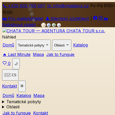
📞
+420
603 769 067
✉️ info@chatatour.cz
Po–Pá 9:00–
15:00
🏡
Pro majitele
Majitel
👤
Klientský účet
Klient
|
🏡
Nabídnout objekt
🎨
Náhled
Domů
Katalog
Tematické pobyty
Oblasti
🔥 Last Minute
Mapa
Jak to funguje
0
🌙
🇨🇿 CS
Kontakt
Domů
Katalog
Mapa
Tematické pobyty
Oblasti
Jak to funguje
Kontakt