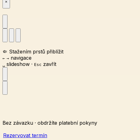
×
🤏
Stažením prstů přiblížit
navigace
←
→
slideshow
·
zavřít
␣
Esc
Bez závazku · obdržíte platební pokyny
Rezervovat termín