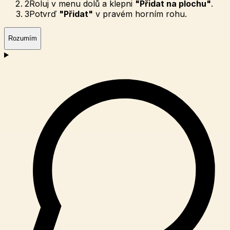
2
Roluj v menu dolů a klepni
"Přidat na plochu"
.
3
Potvrď
"Přidat"
v pravém horním rohu.
Rozumím