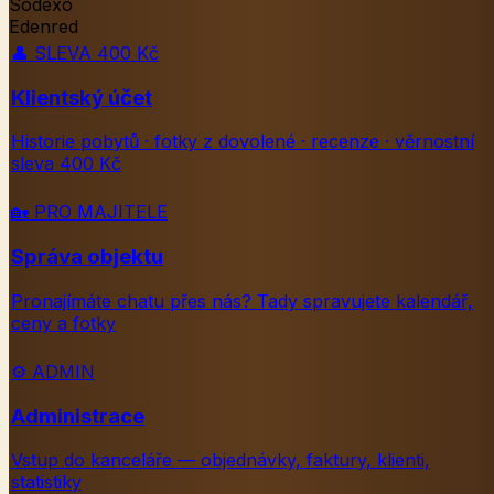
Sodexo
Edenred
👤
SLEVA 400 Kč
Klientský účet
Historie pobytů · fotky z dovolené · recenze · věrnostní
sleva 400 Kč
🏡
PRO MAJITELE
Správa objektu
Pronajímáte chatu přes nás? Tady spravujete kalendář,
ceny a fotky
⚙️
ADMIN
Administrace
Vstup do kanceláře — objednávky, faktury, klienti,
statistiky