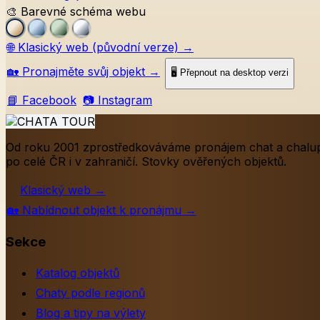
🎨 Barevné schéma webu
🌐
Klasický web (původní verze)
→
🏡
Pronajměte svůj objekt
→
🖥️ Přepnout na desktop verzi
📘 Facebook
📷 Instagram
Od roku 2001 zprostředkováváme pronájem chat a chalu
po celé ČR i v zahraničí. Stovky ověřených objektů.
Klasický web
→
🏡
Nabídnout objekt k pronájmu
→
Sekce
Katalog objektů
Chaty podle regionů
Blog a tipy na výlety