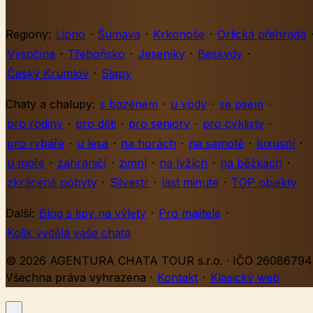
Regiony:
Lipno
·
Šumava
·
Krkonoše
·
Orlická přehrada
Vysočina
·
Třeboňsko
·
Jeseníky
·
Beskydy
·
Český Krumlov
·
Slapy
Chaty a chalupy:
s bazénem
·
u vody
·
se psem
·
pro rodiny
·
pro děti
·
pro seniory
·
pro cyklisty
·
pro rybáře
·
u lesa
·
na horách
·
na samotě
·
luxusní
·
u moře
·
zahraničí
·
zimní
·
na lyžích
·
na běžkách
·
zkrácené pobyty
·
Silvestr
·
last minute
·
TOP objekty
Další:
Blog s tipy na výlety
·
Pro majitele
·
Kolik vydělá vaše chata
© 2026 AGENTURA CHATA TOUR s.r.o. · IČO 26086794 
Všechna práva vyhrazena
·
Kontakt
·
Klasický web