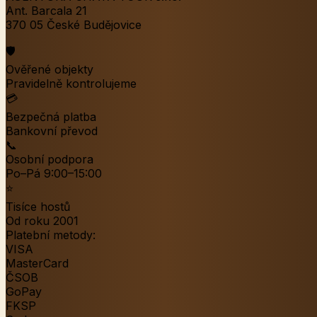
Ant. Barcala 21
370 05 České Budějovice
🛡️
Ověřené objekty
Pravidelně kontrolujeme
💳
Bezpečná platba
Bankovní převod
📞
Osobní podpora
Po–Pá 9:00–15:00
⭐
Tisíce hostů
Od roku 2001
Platební metody:
VISA
MasterCard
ČSOB
GoPay
FKSP