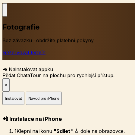
Fotografie
Bez závazku · obdržíte platební pokyny
Rezervovat termín
📲 Nainstalovat appku
Přidat ChataTour na plochu pro rychlejší přístup.
×
Instalovat
Návod pro iPhone
📲 Instalace na iPhone
1
Klepni na ikonu
"Sdílet"
dole na obrazovce.