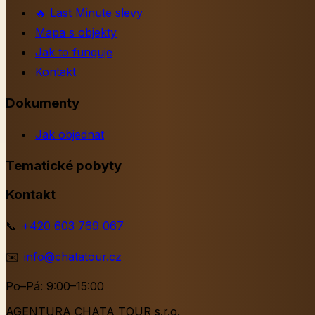
🔥
Last Minute slevy
Mapa s objekty
Jak to funguje
Kontakt
Dokumenty
Jak objednat
Tematické pobyty
Kontakt
📞
+420 603 769 067
✉️
info@chatatour.cz
Po–Pá: 9:00–15:00
AGENTURA CHATA TOUR s.r.o.