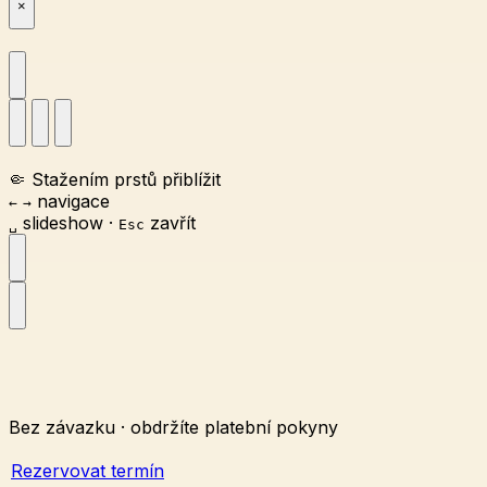
×
🤏
Stažením prstů přiblížit
navigace
←
→
slideshow
·
zavřít
␣
Esc
Bez závazku · obdržíte platební pokyny
Rezervovat termín