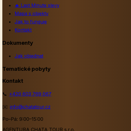
🔥
Last Minute slevy
Mapa s objekty
Jak to funguje
Kontakt
Dokumenty
Jak objednat
Tematické pobyty
Kontakt
📞
+420 603 769 067
✉️
info@chatatour.cz
Po–Pá: 9:00–15:00
AGENTURA CHATA TOUR s.r.o.