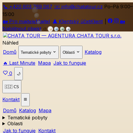
📞
+420
603 769 067
✉️ info@chatatour.cz
Po–Pá 9:00–
15:00
🏡
Pro majitele
Majitel
👤
Klientský účet
Klient
|
🏡
Nabídnout objekt
🎨
Náhled
Domů
Katalog
Tematické pobyty
Oblasti
🔥 Last Minute
Mapa
Jak to funguje
0
🌙
🇨🇿 CS
Kontakt
Domů
Katalog
Mapa
Tematické pobyty
Oblasti
Jak to funguje
Kontakt