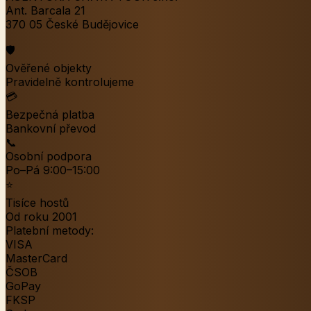
Ant. Barcala 21
370 05 České Budějovice
🛡️
Ověřené objekty
Pravidelně kontrolujeme
💳
Bezpečná platba
Bankovní převod
📞
Osobní podpora
Po–Pá 9:00–15:00
⭐
Tisíce hostů
Od roku 2001
Platební metody:
VISA
MasterCard
ČSOB
GoPay
FKSP