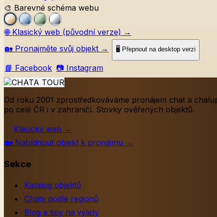
🎨 Barevné schéma webu
🌐
Klasický web (původní verze)
→
🏡
Pronajměte svůj objekt
→
🖥️ Přepnout na desktop verzi
📘 Facebook
📷 Instagram
Od roku 2001 zprostředkováváme pronájem chat a chalu
po celé ČR i v zahraničí. Stovky ověřených objektů.
Klasický web
→
🏡
Nabídnout objekt k pronájmu
→
Sekce
Katalog objektů
Chaty podle regionů
Blog a tipy na výlety