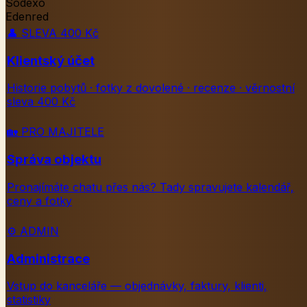
Sodexo
Edenred
👤
SLEVA 400 Kč
Klientský účet
Historie pobytů · fotky z dovolené · recenze · věrnostní
sleva 400 Kč
🏡
PRO MAJITELE
Správa objektu
Pronajímáte chatu přes nás? Tady spravujete kalendář,
ceny a fotky
⚙️
ADMIN
Administrace
Vstup do kanceláře — objednávky, faktury, klienti,
statistiky