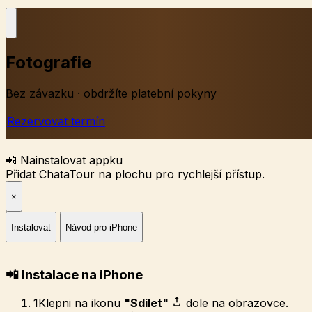
Fotografie
Bez závazku · obdržíte platební pokyny
Rezervovat termín
📲 Nainstalovat appku
Přidat ChataTour na plochu pro rychlejší přístup.
×
Instalovat
Návod pro iPhone
📲 Instalace na iPhone
1
Klepni na ikonu
"Sdílet"
dole na obrazovce.