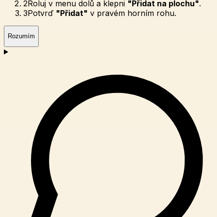
2
Roluj v menu dolů a klepni
"Přidat na plochu"
.
3
Potvrď
"Přidat"
v pravém horním rohu.
Rozumím