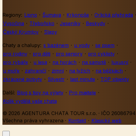
Regiony:
Lipno
·
Šumava
·
Krkonoše
·
Orlická přehrada
Vysočina
·
Třeboňsko
·
Jeseníky
·
Beskydy
·
Český Krumlov
·
Slapy
Chaty a chalupy:
s bazénem
·
u vody
·
se psem
·
pro rodiny
·
pro děti
·
pro seniory
·
pro cyklisty
·
pro rybáře
·
u lesa
·
na horách
·
na samotě
·
luxusní
·
u moře
·
zahraničí
·
zimní
·
na lyžích
·
na běžkách
·
zkrácené pobyty
·
Silvestr
·
last minute
·
TOP objekty
Další:
Blog s tipy na výlety
·
Pro majitele
·
Kolik vydělá vaše chata
© 2026 AGENTURA CHATA TOUR s.r.o. · IČO 26086794 
Všechna práva vyhrazena
·
Kontakt
·
Klasický web