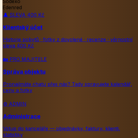
Sodexo
Edenred
👤
SLEVA 400 Kč
Klientský účet
Historie pobytů · fotky z dovolené · recenze · věrnostní
sleva 400 Kč
🏡
PRO MAJITELE
Správa objektu
Pronajímáte chatu přes nás? Tady spravujete kalendář,
ceny a fotky
⚙️
ADMIN
Administrace
Vstup do kanceláře — objednávky, faktury, klienti,
statistiky