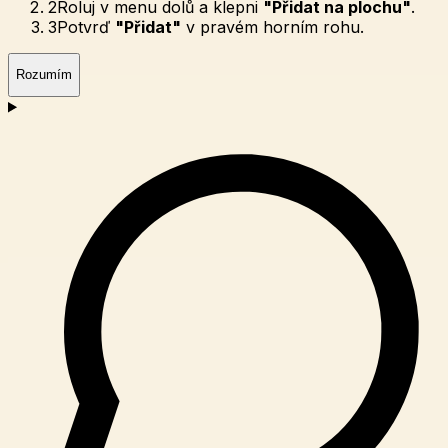
2
Roluj v menu dolů a klepni
"Přidat na plochu"
.
3
Potvrď
"Přidat"
v pravém horním rohu.
Rozumím