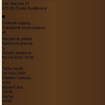
Ant. Barcala 21
370 05 České Budějovice
🛡️
Ověřené objekty
Pravidelně kontrolujeme
💳
Bezpečná platba
Bankovní převod
📞
Osobní podpora
Po–Pá 9:00–15:00
⭐
Tisíce hostů
Od roku 2001
Platební metody:
VISA
MasterCard
ČSOB
GoPay
FKSP