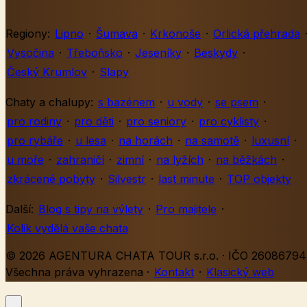
Regiony:
Lipno
·
Šumava
·
Krkonoše
·
Orlická přehrada
Vysočina
·
Třeboňsko
·
Jeseníky
·
Beskydy
·
Český Krumlov
·
Slapy
Chaty a chalupy:
s bazénem
·
u vody
·
se psem
·
pro rodiny
·
pro děti
·
pro seniory
·
pro cyklisty
·
pro rybáře
·
u lesa
·
na horách
·
na samotě
·
luxusní
·
u moře
·
zahraničí
·
zimní
·
na lyžích
·
na běžkách
·
zkrácené pobyty
·
Silvestr
·
last minute
·
TOP objekty
Další:
Blog s tipy na výlety
·
Pro majitele
·
Kolik vydělá vaše chata
© 2026 AGENTURA CHATA TOUR s.r.o. · IČO 26086794 
Všechna práva vyhrazena
·
Kontakt
·
Klasický web