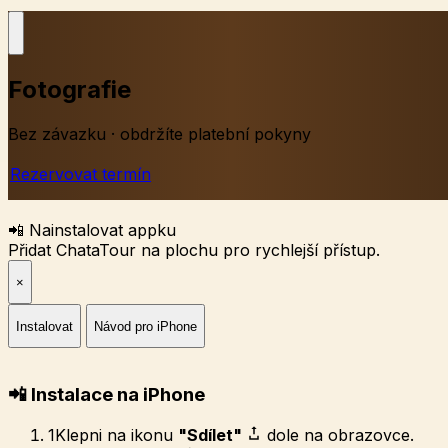
Fotografie
Bez závazku · obdržíte platební pokyny
Rezervovat termín
📲 Nainstalovat appku
Přidat ChataTour na plochu pro rychlejší přístup.
×
Instalovat
Návod pro iPhone
📲 Instalace na iPhone
1
Klepni na ikonu
"Sdílet"
dole na obrazovce.