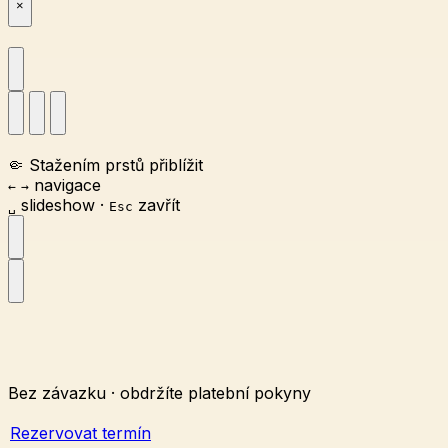
×
🤏
Stažením prstů přiblížit
navigace
←
→
slideshow
·
zavřít
␣
Esc
Bez závazku · obdržíte platební pokyny
Rezervovat termín