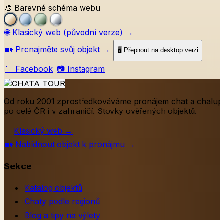
🎨 Barevné schéma webu
🌐
Klasický web (původní verze)
→
🏡
Pronajměte svůj objekt
→
🖥️ Přepnout na desktop verzi
📘 Facebook
📷 Instagram
Od roku 2001 zprostředkováváme pronájem chat a chalu
po celé ČR i v zahraničí. Stovky ověřených objektů.
Klasický web
→
🏡
Nabídnout objekt k pronájmu
→
Sekce
Katalog objektů
Chaty podle regionů
Blog a tipy na výlety