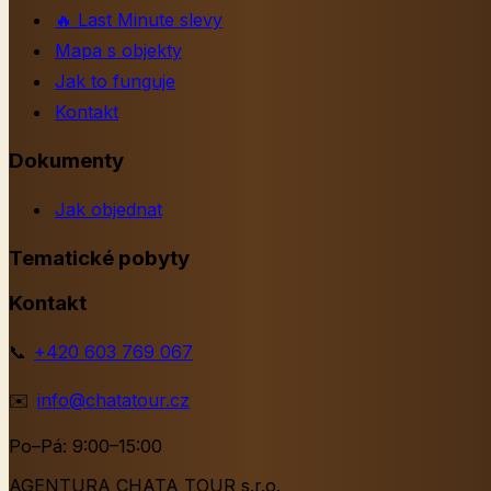
🔥
Last Minute slevy
Mapa s objekty
Jak to funguje
Kontakt
Dokumenty
Jak objednat
Tematické pobyty
Kontakt
📞
+420 603 769 067
✉️
info@chatatour.cz
Po–Pá: 9:00–15:00
AGENTURA CHATA TOUR s.r.o.