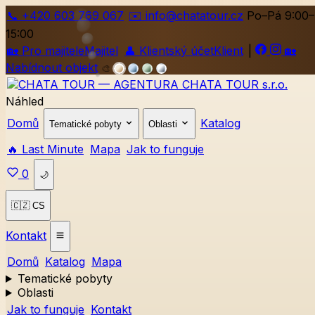
📞
+420
603 769 067
✉️ info@chatatour.cz
Po–Pá 9:00–
15:00
🏡
Pro majitele
Majitel
👤
Klientský účet
Klient
|
🏡
Nabídnout objekt
🎨
Náhled
Domů
Katalog
Tematické pobyty
Oblasti
🔥 Last Minute
Mapa
Jak to funguje
0
🌙
🇨🇿 CS
Kontakt
Domů
Katalog
Mapa
Tematické pobyty
Oblasti
Jak to funguje
Kontakt