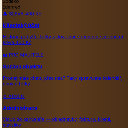
Sodexo
Edenred
👤
SLEVA 400 Kč
Klientský účet
Historie pobytů · fotky z dovolené · recenze · věrnostní
sleva 400 Kč
🏡
PRO MAJITELE
Správa objektu
Pronajímáte chatu přes nás? Tady spravujete kalendář,
ceny a fotky
⚙️
ADMIN
Administrace
Vstup do kanceláře — objednávky, faktury, klienti,
statistiky