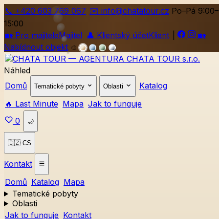
📞
+420
603 769 067
✉️ info@chatatour.cz
Po–Pá 9:00–
15:00
🏡
Pro majitele
Majitel
👤
Klientský účet
Klient
|
🏡
Nabídnout objekt
🎨
Náhled
Domů
Katalog
Tematické pobyty
Oblasti
🔥 Last Minute
Mapa
Jak to funguje
0
🌙
🇨🇿 CS
Kontakt
Domů
Katalog
Mapa
Tematické pobyty
Oblasti
Jak to funguje
Kontakt