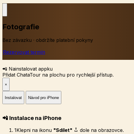
Fotografie
Bez závazku · obdržíte platební pokyny
Rezervovat termín
📲 Nainstalovat appku
Přidat ChataTour na plochu pro rychlejší přístup.
×
Instalovat
Návod pro iPhone
📲 Instalace na iPhone
1
Klepni na ikonu
"Sdílet"
dole na obrazovce.