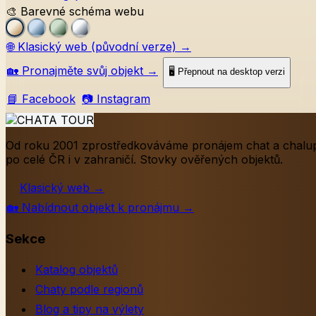
🎨 Barevné schéma webu
🌐
Klasický web (původní verze)
→
🏡
Pronajměte svůj objekt
→
🖥️ Přepnout na desktop verzi
📘 Facebook
📷 Instagram
Od roku 2001 zprostředkováváme pronájem chat a chalu
po celé ČR i v zahraničí. Stovky ověřených objektů.
Klasický web
→
🏡
Nabídnout objekt k pronájmu
→
Sekce
Katalog objektů
Chaty podle regionů
Blog a tipy na výlety