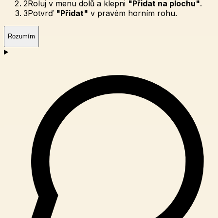
2
Roluj v menu dolů a klepni
"Přidat na plochu"
.
3
Potvrď
"Přidat"
v pravém horním rohu.
Rozumím