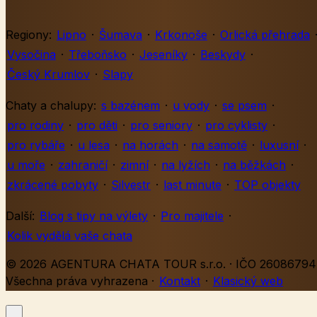
Regiony:
Lipno
·
Šumava
·
Krkonoše
·
Orlická přehrada
Vysočina
·
Třeboňsko
·
Jeseníky
·
Beskydy
·
Český Krumlov
·
Slapy
Chaty a chalupy:
s bazénem
·
u vody
·
se psem
·
pro rodiny
·
pro děti
·
pro seniory
·
pro cyklisty
·
pro rybáře
·
u lesa
·
na horách
·
na samotě
·
luxusní
·
u moře
·
zahraničí
·
zimní
·
na lyžích
·
na běžkách
·
zkrácené pobyty
·
Silvestr
·
last minute
·
TOP objekty
Další:
Blog s tipy na výlety
·
Pro majitele
·
Kolik vydělá vaše chata
© 2026 AGENTURA CHATA TOUR s.r.o. · IČO 26086794 
Všechna práva vyhrazena
·
Kontakt
·
Klasický web