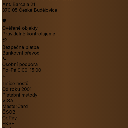
Ant. Barcala 21
370 05 České Budějovice
🛡️
Ověřené objekty
Pravidelně kontrolujeme
💳
Bezpečná platba
Bankovní převod
📞
Osobní podpora
Po–Pá 9:00–15:00
⭐
Tisíce hostů
Od roku 2001
Platební metody:
VISA
MasterCard
ČSOB
GoPay
FKSP