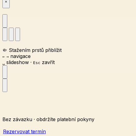
×
🤏
Stažením prstů přiblížit
navigace
←
→
slideshow
·
zavřít
␣
Esc
Bez závazku · obdržíte platební pokyny
Rezervovat termín