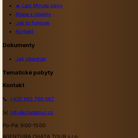
🔥
Last Minute slevy
Mapa s objekty
Jak to funguje
Kontakt
Dokumenty
Jak objednat
Tematické pobyty
Kontakt
📞
+420 603 769 067
✉️
info@chatatour.cz
Po–Pá: 9:00–15:00
AGENTURA CHATA TOUR s.r.o.