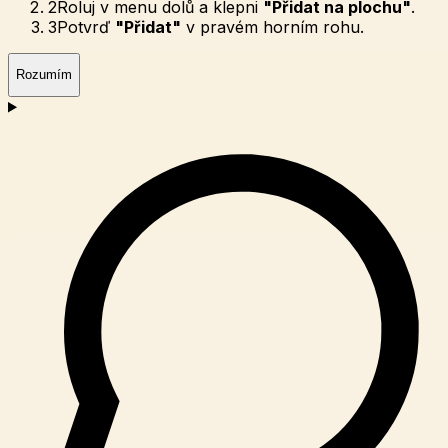
2
Roluj v menu dolů a klepni
"Přidat na plochu"
.
3
Potvrď
"Přidat"
v pravém horním rohu.
Rozumím