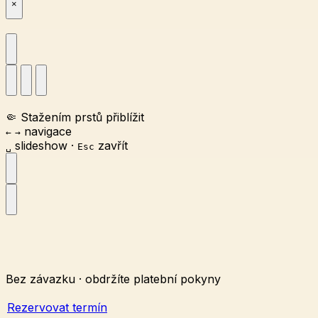
×
🤏
Stažením prstů přiblížit
navigace
←
→
slideshow
·
zavřít
␣
Esc
Bez závazku · obdržíte platební pokyny
Rezervovat termín