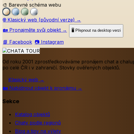
🎨 Barevné schéma webu
🌐
Klasický web (původní verze)
→
🏡
Pronajměte svůj objekt
→
🖥️ Přepnout na desktop verzi
📘 Facebook
📷 Instagram
Od roku 2001 zprostředkováváme pronájem chat a chalu
po celé ČR i v zahraničí. Stovky ověřených objektů.
Klasický web
→
🏡
Nabídnout objekt k pronájmu
→
Sekce
Katalog objektů
Chaty podle regionů
Blog a tipy na výlety