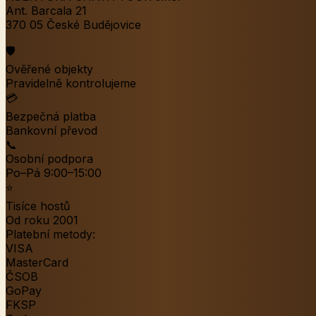
Ant. Barcala 21
370 05 České Budějovice
🛡️
Ověřené objekty
Pravidelně kontrolujeme
💳
Bezpečná platba
Bankovní převod
📞
Osobní podpora
Po–Pá 9:00–15:00
⭐
Tisíce hostů
Od roku 2001
Platební metody:
VISA
MasterCard
ČSOB
GoPay
FKSP