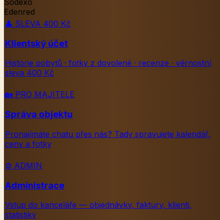
Sodexo
Edenred
👤
SLEVA 400 Kč
Klientský účet
Historie pobytů · fotky z dovolené · recenze · věrnostní
sleva 400 Kč
🏡
PRO MAJITELE
Správa objektu
Pronajímáte chatu přes nás? Tady spravujete kalendář,
ceny a fotky
⚙️
ADMIN
Administrace
Vstup do kanceláře — objednávky, faktury, klienti,
statistiky