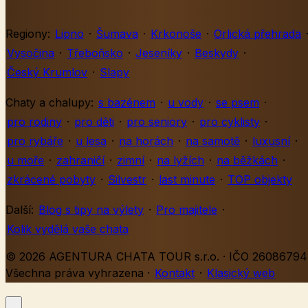
Regiony:
Lipno
·
Šumava
·
Krkonoše
·
Orlická přehrada
Vysočina
·
Třeboňsko
·
Jeseníky
·
Beskydy
·
Český Krumlov
·
Slapy
Chaty a chalupy:
s bazénem
·
u vody
·
se psem
·
pro rodiny
·
pro děti
·
pro seniory
·
pro cyklisty
·
pro rybáře
·
u lesa
·
na horách
·
na samotě
·
luxusní
·
u moře
·
zahraničí
·
zimní
·
na lyžích
·
na běžkách
·
zkrácené pobyty
·
Silvestr
·
last minute
·
TOP objekty
Další:
Blog s tipy na výlety
·
Pro majitele
·
Kolik vydělá vaše chata
© 2026 AGENTURA CHATA TOUR s.r.o. · IČO 26086794 
Všechna práva vyhrazena
·
Kontakt
·
Klasický web