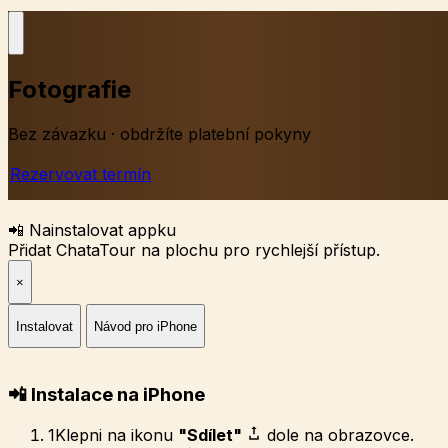
Fotografie
Bez závazku · obdržíte platební pokyny
Rezervovat termín
📲 Nainstalovat appku
Přidat ChataTour na plochu pro rychlejší přístup.
×
Instalovat
Návod pro iPhone
📲 Instalace na iPhone
1
Klepni na ikonu
"Sdílet"
dole na obrazovce.