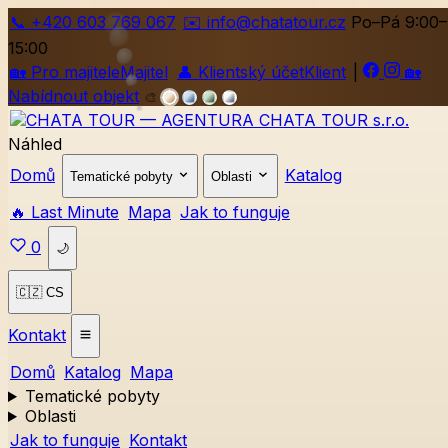
📞
+420
603 769 067
✉️ info@chatatour.cz
Po–Pá 9:00–
15:00
🏡
Pro majitele
Majitel
👤
Klientský účet
Klient
|
🏡
Nabídnout objekt
🎨
Náhled
Domů
Katalog
Tematické pobyty
Oblasti
🔥 Last Minute
Mapa
Jak to funguje
0
🌙
🇨🇿 CS
Kontakt
Domů
Katalog
Mapa
Tematické pobyty
Oblasti
Jak to funguje
Kontakt