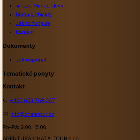
🔥
Last Minute slevy
Mapa s objekty
Jak to funguje
Kontakt
Dokumenty
Jak objednat
Tematické pobyty
Kontakt
📞
+420 603 769 067
✉️
info@chatatour.cz
Po–Pá: 9:00–15:00
AGENTURA CHATA TOUR s.r.o.