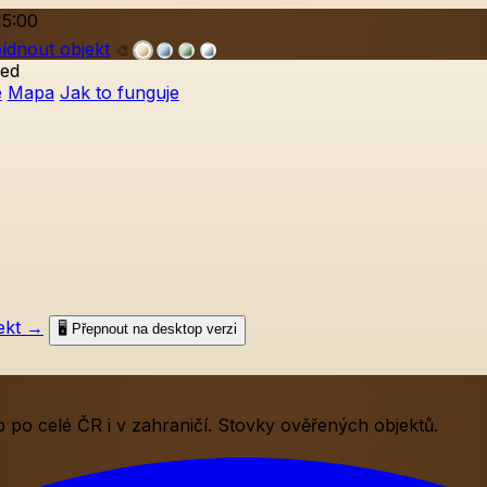
15:00
ídnout objekt
🎨
ed
e
Mapa
Jak to funguje
ekt
→
🖥️ Přepnout na desktop verzi
po celé ČR i v zahraničí. Stovky ověřených objektů.