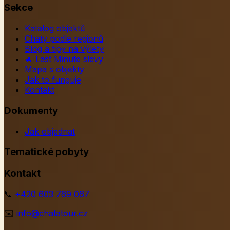
Sekce
Katalog objektů
Chaty podle regionů
Blog a tipy na výlety
🔥
Last Minute slevy
Mapa s objekty
Jak to funguje
Kontakt
Dokumenty
Jak objednat
Tematické pobyty
Kontakt
📞
+420 603 769 067
✉️
info@chatatour.cz