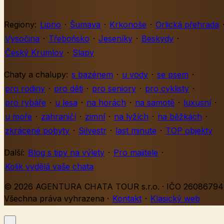
Regiony:
Lipno
·
Šumava
·
Krkonoše
·
Orlická přehrada
Vysočina
·
Třeboňsko
·
Jeseníky
·
Beskydy
·
Český Krumlov
·
Slapy
Chaty a chalupy:
s bazénem
·
u vody
·
se psem
·
pro rodiny
·
pro děti
·
pro seniory
·
pro cyklisty
·
pro rybáře
·
u lesa
·
na horách
·
na samotě
·
luxusní
·
u moře
·
zahraničí
·
zimní
·
na lyžích
·
na běžkách
·
zkrácené pobyty
·
Silvestr
·
last minute
·
TOP objekty
Další:
Blog s tipy na výlety
·
Pro majitele
·
Kolik vydělá vaše chata
© 2026 AGENTURA CHATA TOUR s.r.o. · IČO 26086794 
Všechna práva vyhrazena
·
Kontakt
·
Klasický web