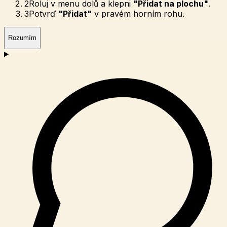
2
Roluj v menu dolů a klepni
"Přidat na plochu"
.
3
Potvrď
"Přidat"
v pravém horním rohu.
Rozumím