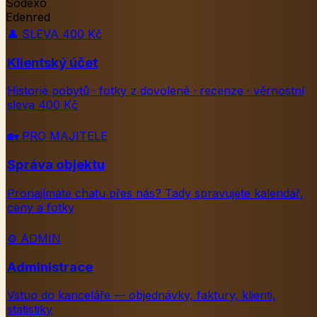
Sodexo
Edenred
👤
SLEVA 400 Kč
Klientský účet
Historie pobytů · fotky z dovolené · recenze · věrnostní
sleva 400 Kč
🏡
PRO MAJITELE
Správa objektu
Pronajímáte chatu přes nás? Tady spravujete kalendář,
ceny a fotky
⚙️
ADMIN
Administrace
Vstup do kanceláře — objednávky, faktury, klienti,
statistiky