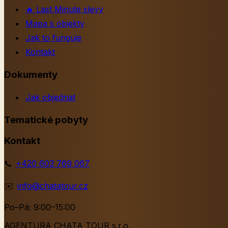
🔥
Last Minute slevy
Mapa s objekty
Jak to funguje
Kontakt
Dokumenty
Jak objednat
Tematické pobyty
Kontakt
📞
+420 603 769 067
✉️
info@chatatour.cz
Po–Pá: 9:00–15:00
AGENTURA CHATA TOUR s.r.o.