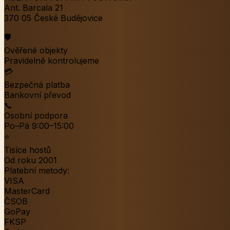
Ant. Barcala 21
370 05 České Budějovice
🛡️
Ověřené objekty
Pravidelně kontrolujeme
💳
Bezpečná platba
Bankovní převod
📞
Osobní podpora
Po–Pá 9:00–15:00
⭐
Tisíce hostů
Od roku 2001
Platební metody:
VISA
MasterCard
ČSOB
GoPay
FKSP