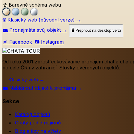
🎨 Barevné schéma webu
🌐
Klasický web (původní verze)
→
🏡
Pronajměte svůj objekt
→
🖥️ Přepnout na desktop verzi
📘 Facebook
📷 Instagram
Od roku 2001 zprostředkováváme pronájem chat a chalu
po celé ČR i v zahraničí. Stovky ověřených objektů.
Klasický web
→
🏡
Nabídnout objekt k pronájmu
→
Sekce
Katalog objektů
Chaty podle regionů
Blog a tipy na výlety