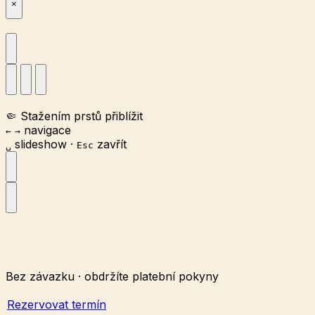
×
🤏
Stažením prstů přiblížit
navigace
←
→
slideshow
·
zavřít
␣
Esc
Bez závazku · obdržíte platební pokyny
Rezervovat termín