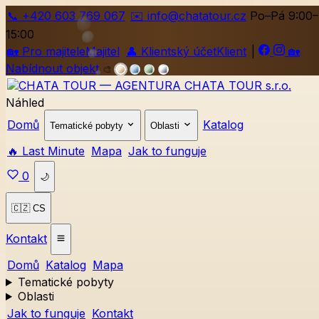
📞
+420
603 769 067
✉️ info@chatatour.cz
Po–Pá 9:00–
15:00
🏡
Pro majitele
Majitel
👤
Klientský účet
Klient
|
🏡
Nabídnout objekt
🎨
Náhled
Domů
Katalog
Tematické pobyty
Oblasti
🔥 Last Minute
Mapa
Jak to funguje
0
🌙
🇨🇿 CS
Kontakt
Domů
Katalog
Mapa
Tematické pobyty
Oblasti
Jak to funguje
Kontakt