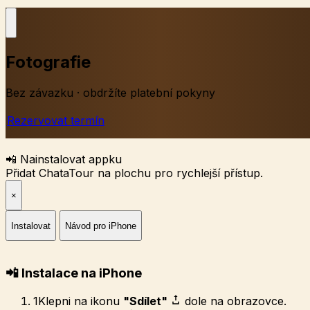
Fotografie
Bez závazku · obdržíte platební pokyny
Rezervovat termín
📲 Nainstalovat appku
Přidat ChataTour na plochu pro rychlejší přístup.
×
Instalovat
Návod pro iPhone
📲 Instalace na iPhone
1
Klepni na ikonu
"Sdílet"
dole na obrazovce.