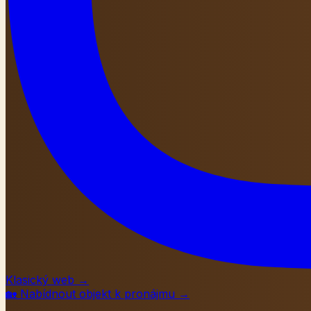
Klasický web
→
🏡
Nabídnout objekt k pronájmu
→