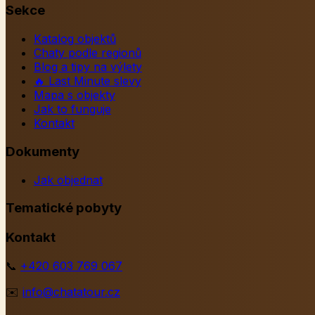
Sekce
Katalog objektů
Chaty podle regionů
Blog a tipy na výlety
🔥
Last Minute slevy
Mapa s objekty
Jak to funguje
Kontakt
Dokumenty
Jak objednat
Tematické pobyty
Kontakt
📞
+420 603 769 067
✉️
info@chatatour.cz