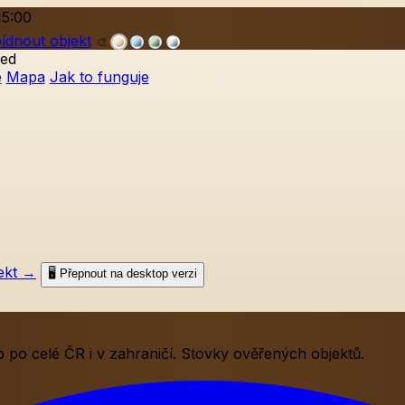
15:00
ídnout objekt
🎨
ed
e
Mapa
Jak to funguje
ekt
→
🖥️ Přepnout na desktop verzi
po celé ČR i v zahraničí. Stovky ověřených objektů.