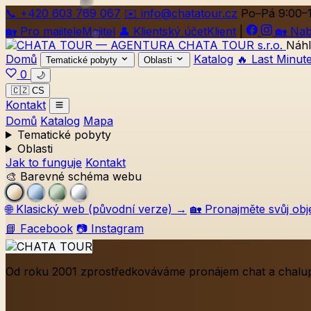
📞
+420
603 769 067
✉️ info@chatatour.cz
Po–Pá 9:00–
🏡
Pro majitele
Majitel
👤
Klientský účet
Klient
|
🏡
Nab
Náhl
Domů
Katalog
🔥 Last Minut
Tematické pobyty
Oblasti
0
🌙
🇨🇿 CS
Kontakt
Domů
Katalog
Mapa
Tematické pobyty
Oblasti
Jak to funguje
Kontakt
🎨 Barevné schéma webu
🌐
Klasický web (původní verze)
→
🏡
Pronajměte svůj obj
📘 Facebook
📷 Instagram
Od roku 2001 zprostředkováváme pronájem chat a chalup 