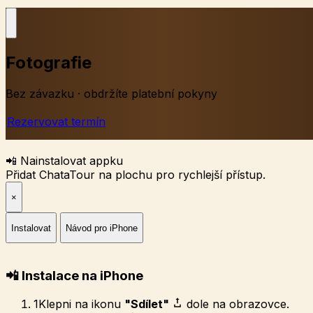
Fotografie
Bez závazku · obdržíte platební pokyny
Rezervovat termín
📲 Nainstalovat appku
Přidat ChataTour na plochu pro rychlejší přístup.
×
Instalovat
Návod pro iPhone
📲 Instalace na iPhone
1
Klepni na ikonu
"Sdílet"
dole na obrazovce.