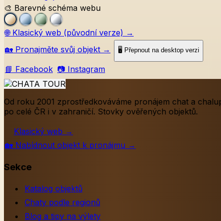
🎨 Barevné schéma webu
🌐
Klasický web (původní verze)
→
🏡
Pronajměte svůj objekt
→
🖥️ Přepnout na desktop verzi
📘 Facebook
📷 Instagram
Od roku 2001 zprostředkováváme pronájem chat a chalu
po celé ČR i v zahraničí. Stovky ověřených objektů.
Klasický web
→
🏡
Nabídnout objekt k pronájmu
→
Sekce
Katalog objektů
Chaty podle regionů
Blog a tipy na výlety