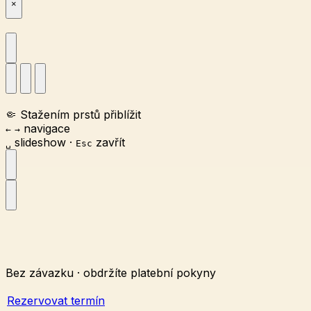
×
🤏
Stažením prstů přiblížit
navigace
←
→
slideshow
·
zavřít
␣
Esc
Bez závazku · obdržíte platební pokyny
Rezervovat termín