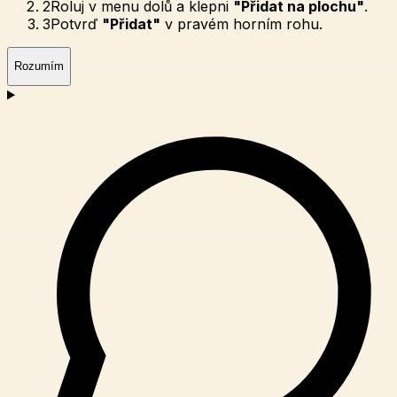
2
Roluj v menu dolů a klepni
"Přidat na plochu"
.
3
Potvrď
"Přidat"
v pravém horním rohu.
Rozumím