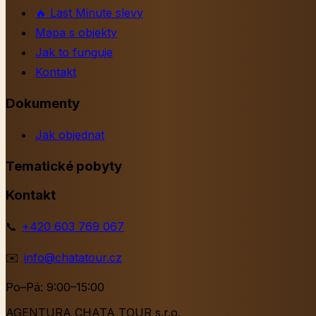
🔥
Last Minute slevy
Mapa s objekty
Jak to funguje
Kontakt
Dokumenty
Jak objednat
Tematické pobyty
Kontakt
📞
+420 603 769 067
✉️
info@chatatour.cz
Po–Pá: 9:00–15:00
AGENTURA CHATA TOUR s.r.o.