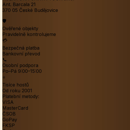
Ant. Barcala 21
370 05 České Budějovice
🛡️
Ověřené objekty
Pravidelně kontrolujeme
💳
Bezpečná platba
Bankovní převod
📞
Osobní podpora
Po–Pá 9:00–15:00
⭐
Tisíce hostů
Od roku 2001
Platební metody:
VISA
MasterCard
ČSOB
GoPay
FKSP