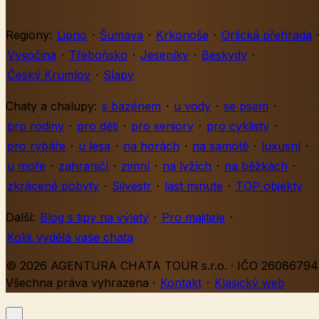
Regiony:
Lipno
·
Šumava
·
Krkonoše
·
Orlická přehrada
Vysočina
·
Třeboňsko
·
Jeseníky
·
Beskydy
·
Český Krumlov
·
Slapy
Chaty a chalupy:
s bazénem
·
u vody
·
se psem
·
pro rodiny
·
pro děti
·
pro seniory
·
pro cyklisty
·
pro rybáře
·
u lesa
·
na horách
·
na samotě
·
luxusní
·
u moře
·
zahraničí
·
zimní
·
na lyžích
·
na běžkách
·
zkrácené pobyty
·
Silvestr
·
last minute
·
TOP objekty
Další:
Blog s tipy na výlety
·
Pro majitele
·
Kolik vydělá vaše chata
© 2026 AGENTURA CHATA TOUR s.r.o. · IČO 26086794 
Všechna práva vyhrazena
·
Kontakt
·
Klasický web