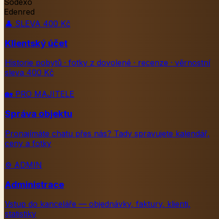
Sodexo
Edenred
👤
SLEVA 400 Kč
Klientský účet
Historie pobytů · fotky z dovolené · recenze · věrnostní
sleva 400 Kč
🏡
PRO MAJITELE
Správa objektu
Pronajímáte chatu přes nás? Tady spravujete kalendář,
ceny a fotky
⚙️
ADMIN
Administrace
Vstup do kanceláře — objednávky, faktury, klienti,
statistiky