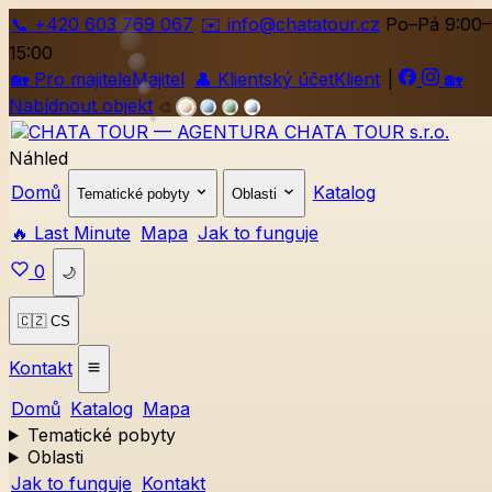
📞
+420
603 769 067
✉️ info@chatatour.cz
Po–Pá 9:00–
15:00
🏡
Pro majitele
Majitel
👤
Klientský účet
Klient
|
🏡
Nabídnout objekt
🎨
Náhled
Domů
Katalog
Tematické pobyty
Oblasti
🔥 Last Minute
Mapa
Jak to funguje
0
🌙
🇨🇿 CS
Kontakt
Domů
Katalog
Mapa
Tematické pobyty
Oblasti
Jak to funguje
Kontakt