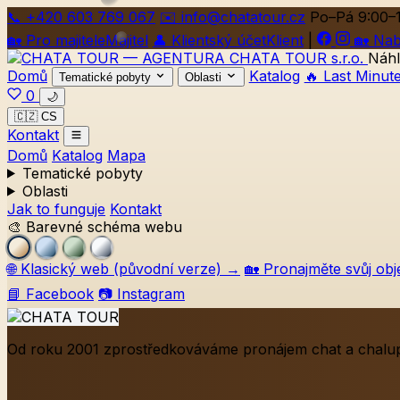
📞
+420
603 769 067
✉️ info@chatatour.cz
Po–Pá 9:00–
🏡
Pro majitele
Majitel
👤
Klientský účet
Klient
|
🏡
Nab
Náhl
Domů
Katalog
🔥 Last Minut
Tematické pobyty
Oblasti
0
🌙
🇨🇿 CS
Kontakt
Domů
Katalog
Mapa
Tematické pobyty
Oblasti
Jak to funguje
Kontakt
🎨 Barevné schéma webu
🌐
Klasický web (původní verze)
→
🏡
Pronajměte svůj obj
📘 Facebook
📷 Instagram
Od roku 2001 zprostředkováváme pronájem chat a chalup 