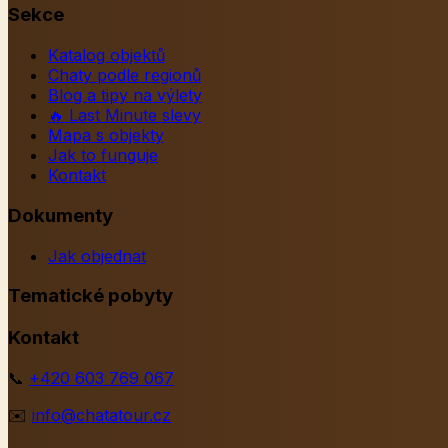
Sekce
Katalog objektů
Chaty podle regionů
Blog a tipy na výlety
🔥
Last Minute slevy
Mapa s objekty
Jak to funguje
Kontakt
Dokumenty
Jak objednat
Tematické pobyty
Kontakt
📞
+420 603 769 067
✉️
info@chatatour.cz