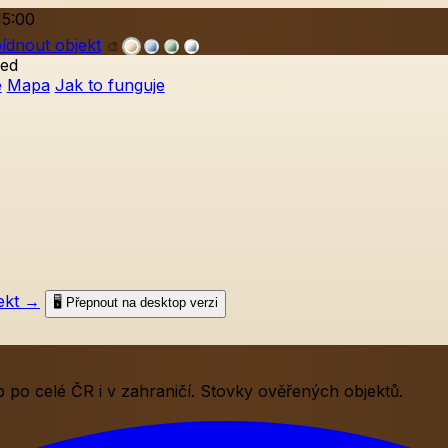
15:00
ídnout objekt
🎨
ed
e
Mapa
Jak to funguje
ekt
→
🖥️ Přepnout na desktop verzi
po celé ČR i v zahraničí. Stovky ověřených objektů.