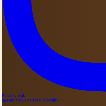
Klasický web
→
🏡
Nabídnout objekt k pronájmu
→