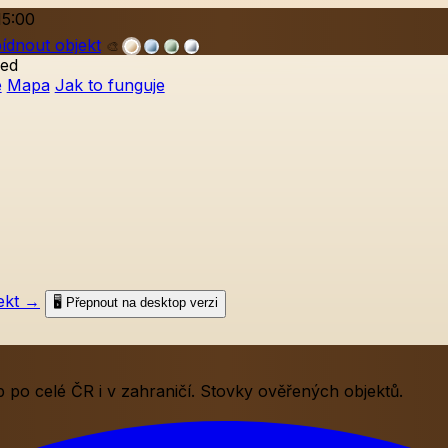
15:00
ídnout objekt
🎨
ed
e
Mapa
Jak to funguje
ekt
→
🖥️ Přepnout na desktop verzi
po celé ČR i v zahraničí. Stovky ověřených objektů.