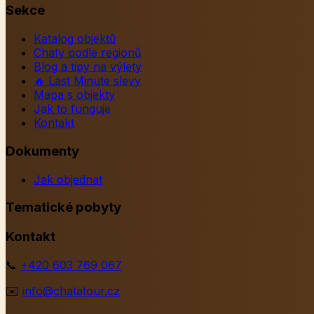
Sekce
Katalog objektů
Chaty podle regionů
Blog a tipy na výlety
🔥
Last Minute slevy
Mapa s objekty
Jak to funguje
Kontakt
Dokumenty
Jak objednat
Tematické pobyty
Kontakt
📞
+420 603 769 067
✉️
info@chatatour.cz