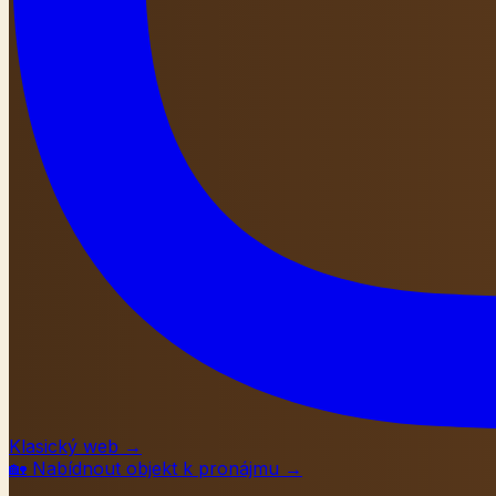
Klasický web
→
🏡
Nabídnout objekt k pronájmu
→