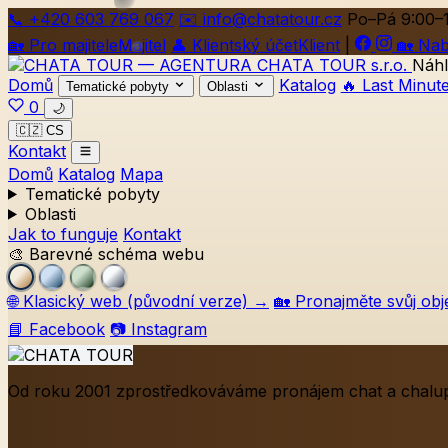
📞
+420
603 769 067
✉️ info@chatatour.cz
Po–Pá 9:00–
🏡
Pro majitele
Majitel
👤
Klientský účet
Klient
|
🏡
Nab
Náhl
Domů
Katalog
🔥 Last Minut
Tematické pobyty
Oblasti
0
🌙
🇨🇿 CS
Kontakt
Domů
Katalog
Mapa
Tematické pobyty
Oblasti
Jak to funguje
Kontakt
🎨 Barevné schéma webu
🌐
Klasický web (původní verze)
→
🏡
Pronajměte svůj obj
📘 Facebook
📷 Instagram
Od roku 2001 zprostředkováváme pronájem chat a chalup 