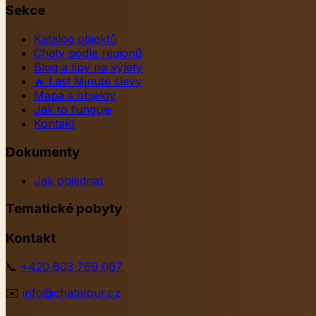
Sekce
Katalog objektů
Chaty podle regionů
Blog a tipy na výlety
🔥
Last Minute slevy
Mapa s objekty
Jak to funguje
Kontakt
Dokumenty
Jak objednat
Tematické pobyty
Kontakt
📞
+420 603 769 067
✉️
info@chatatour.cz