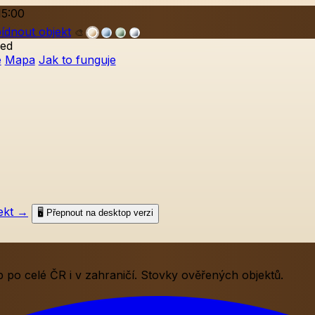
15:00
ídnout objekt
🎨
ed
e
Mapa
Jak to funguje
ekt
→
🖥️ Přepnout na desktop verzi
po celé ČR i v zahraničí. Stovky ověřených objektů.