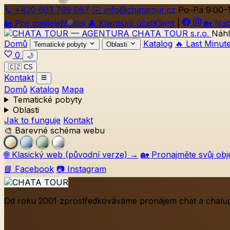
📞
+420
603 769 067
✉️ info@chatatour.cz
Po–Pá 9:00–
🏡
Pro majitele
Majitel
👤
Klientský účet
Klient
|
🏡
Nab
Náhl
Domů
Katalog
🔥 Last Minut
Tematické pobyty
Oblasti
0
🌙
🇨🇿 CS
Kontakt
Domů
Katalog
Mapa
Tematické pobyty
Oblasti
Jak to funguje
Kontakt
🎨 Barevné schéma webu
🌐
Klasický web (původní verze)
→
🏡
Pronajměte svůj obj
📘 Facebook
📷 Instagram
Od roku 2001 zprostředkováváme pronájem chat a chalup 