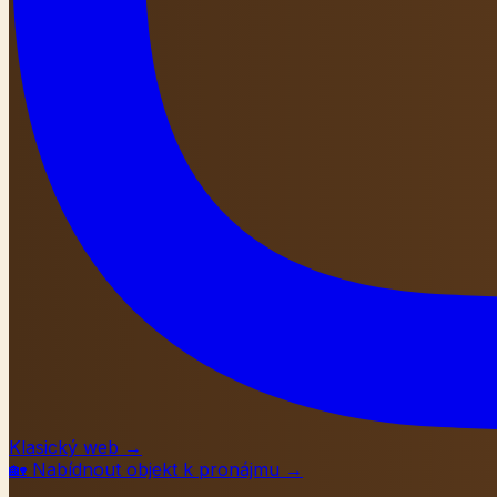
Klasický web
→
🏡
Nabídnout objekt k pronájmu
→