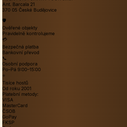
Ant. Barcala 21
370 05 České Budějovice
🛡️
Ověřené objekty
Pravidelně kontrolujeme
💳
Bezpečná platba
Bankovní převod
📞
Osobní podpora
Po–Pá 9:00–15:00
⭐
Tisíce hostů
Od roku 2001
Platební metody:
VISA
MasterCard
ČSOB
GoPay
FKSP