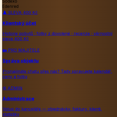
Sodexo
Edenred
👤
SLEVA 400 Kč
Klientský účet
Historie pobytů · fotky z dovolené · recenze · věrnostní
sleva 400 Kč
🏡
PRO MAJITELE
Správa objektu
Pronajímáte chatu přes nás? Tady spravujete kalendář,
ceny a fotky
⚙️
ADMIN
Administrace
Vstup do kanceláře — objednávky, faktury, klienti,
statistiky