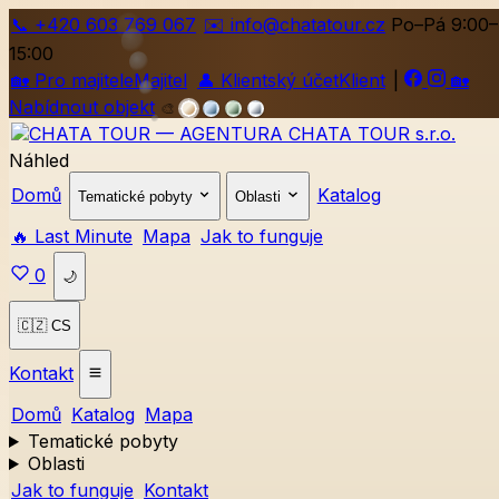
📞
+420
603 769 067
✉️ info@chatatour.cz
Po–Pá 9:00–
15:00
🏡
Pro majitele
Majitel
👤
Klientský účet
Klient
|
🏡
Nabídnout objekt
🎨
Náhled
Domů
Katalog
Tematické pobyty
Oblasti
🔥 Last Minute
Mapa
Jak to funguje
0
🌙
🇨🇿 CS
Kontakt
Domů
Katalog
Mapa
Tematické pobyty
Oblasti
Jak to funguje
Kontakt