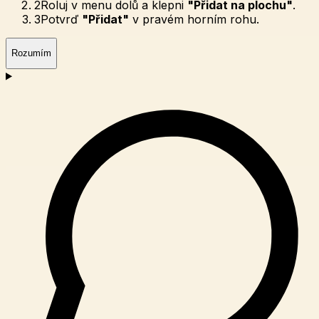
2
Roluj v menu dolů a klepni
"Přidat na plochu"
.
3
Potvrď
"Přidat"
v pravém horním rohu.
Rozumím