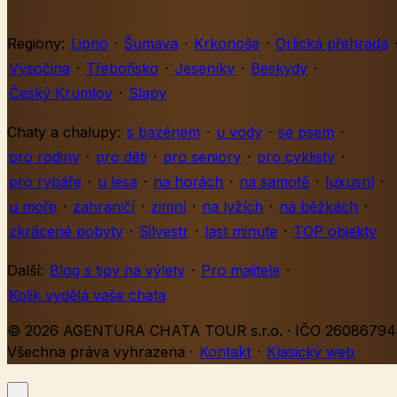
Regiony:
Lipno
·
Šumava
·
Krkonoše
·
Orlická přehrada
Vysočina
·
Třeboňsko
·
Jeseníky
·
Beskydy
·
Český Krumlov
·
Slapy
Chaty a chalupy:
s bazénem
·
u vody
·
se psem
·
pro rodiny
·
pro děti
·
pro seniory
·
pro cyklisty
·
pro rybáře
·
u lesa
·
na horách
·
na samotě
·
luxusní
·
u moře
·
zahraničí
·
zimní
·
na lyžích
·
na běžkách
·
zkrácené pobyty
·
Silvestr
·
last minute
·
TOP objekty
Další:
Blog s tipy na výlety
·
Pro majitele
·
Kolik vydělá vaše chata
© 2026 AGENTURA CHATA TOUR s.r.o. · IČO 26086794 
Všechna práva vyhrazena
·
Kontakt
·
Klasický web