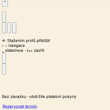
×
🤏
Stažením prstů přiblížit
navigace
←
→
slideshow
·
zavřít
␣
Esc
Bez závazku · obdržíte platební pokyny
Rezervovat termín