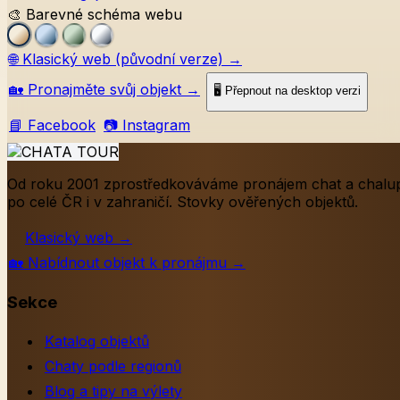
🎨 Barevné schéma webu
🌐
Klasický web (původní verze)
→
🏡
Pronajměte svůj objekt
→
🖥️ Přepnout na desktop verzi
📘 Facebook
📷 Instagram
Od roku 2001 zprostředkováváme pronájem chat a chalu
po celé ČR i v zahraničí. Stovky ověřených objektů.
Klasický web
→
🏡
Nabídnout objekt k pronájmu
→
Sekce
Katalog objektů
Chaty podle regionů
Blog a tipy na výlety