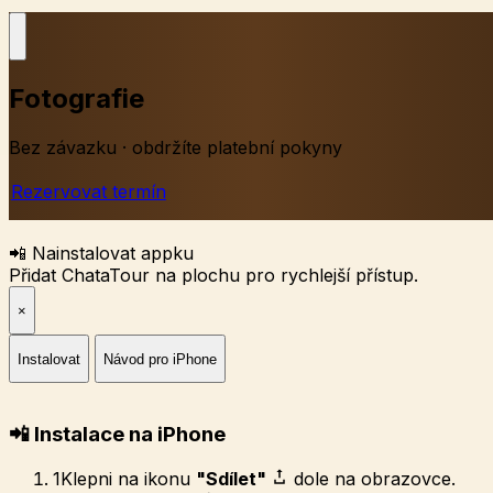
Fotografie
Bez závazku · obdržíte platební pokyny
Rezervovat termín
📲 Nainstalovat appku
Přidat ChataTour na plochu pro rychlejší přístup.
×
Instalovat
Návod pro iPhone
📲 Instalace na iPhone
1
Klepni na ikonu
"Sdílet"
dole na obrazovce.