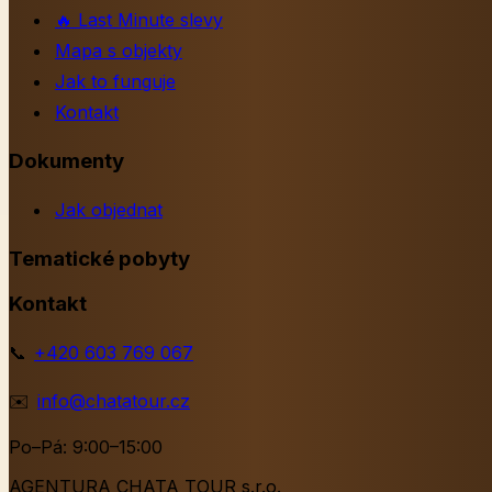
🔥
Last Minute slevy
Mapa s objekty
Jak to funguje
Kontakt
Dokumenty
Jak objednat
Tematické pobyty
Kontakt
📞
+420 603 769 067
✉️
info@chatatour.cz
Po–Pá: 9:00–15:00
AGENTURA CHATA TOUR s.r.o.