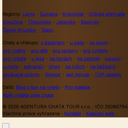
Regiony:
Lipno
·
Šumava
·
Krkonoše
·
Orlická přehrada
Vysočina
·
Třeboňsko
·
Jeseníky
·
Beskydy
·
Český Krumlov
·
Slapy
Chaty a chalupy:
s bazénem
·
u vody
·
se psem
·
pro rodiny
·
pro děti
·
pro seniory
·
pro cyklisty
·
pro rybáře
·
u lesa
·
na horách
·
na samotě
·
luxusní
·
u moře
·
zahraničí
·
zimní
·
na lyžích
·
na běžkách
·
zkrácené pobyty
·
Silvestr
·
last minute
·
TOP objekty
Další:
Blog s tipy na výlety
·
Pro majitele
·
Kolik vydělá vaše chata
© 2026 AGENTURA CHATA TOUR s.r.o. · IČO 26086794 
Všechna práva vyhrazena
·
Kontakt
·
Klasický web