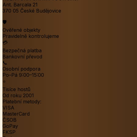
Ant. Barcala 21
370 05 České Budějovice
🛡️
Ověřené objekty
Pravidelně kontrolujeme
💳
Bezpečná platba
Bankovní převod
📞
Osobní podpora
Po–Pá 9:00–15:00
⭐
Tisíce hostů
Od roku 2001
Platební metody:
VISA
MasterCard
ČSOB
GoPay
FKSP