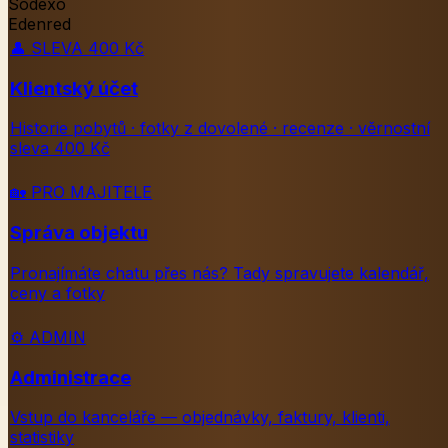
Sodexo
Edenred
👤
SLEVA 400 Kč
Klientský účet
Historie pobytů · fotky z dovolené · recenze · věrnostní
sleva 400 Kč
🏡
PRO MAJITELE
Správa objektu
Pronajímáte chatu přes nás? Tady spravujete kalendář,
ceny a fotky
⚙️
ADMIN
Administrace
Vstup do kanceláře — objednávky, faktury, klienti,
statistiky