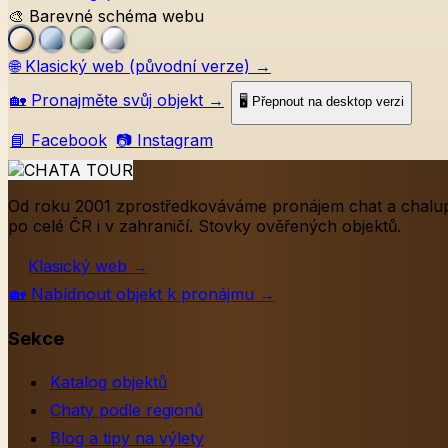
🎨 Barevné schéma webu
🌐
Klasický web (původní verze)
→
🏡
Pronajměte svůj objekt
→
🖥️ Přepnout na desktop verzi
📘 Facebook
📷 Instagram
Od roku 2001 zprostředkováváme pronájem chat a chalu
po celé ČR i v zahraničí. Stovky ověřených objektů.
Klasický web
→
🏡
Nabídnout objekt k pronájmu
→
Sekce
Katalog objektů
Chaty podle regionů
Blog a tipy na výlety