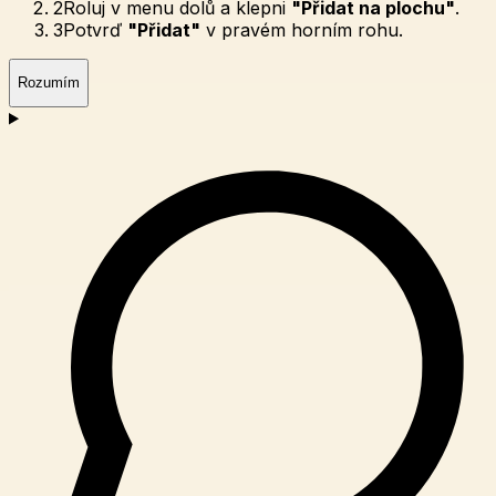
2
Roluj v menu dolů a klepni
"Přidat na plochu"
.
3
Potvrď
"Přidat"
v pravém horním rohu.
Rozumím