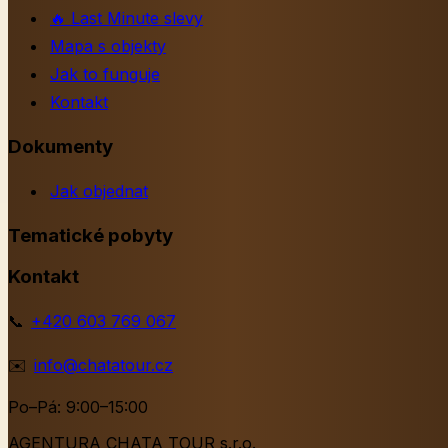
🔥
Last Minute slevy
Mapa s objekty
Jak to funguje
Kontakt
Dokumenty
Jak objednat
Tematické pobyty
Kontakt
📞
+420 603 769 067
✉️
info@chatatour.cz
Po–Pá: 9:00–15:00
AGENTURA CHATA TOUR s.r.o.