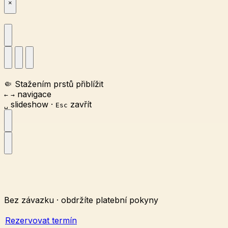
×
🤏
Stažením prstů přiblížit
navigace
←
→
slideshow
·
zavřít
␣
Esc
Bez závazku · obdržíte platební pokyny
Rezervovat termín