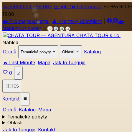
📞
+420
603 769 067
✉️ info@chatatour.cz
Po–Pá 9:00–
15:00
🏡
Pro majitele
Majitel
👤
Klientský účet
Klient
|
🏡
Nabídnout objekt
🎨
Náhled
Domů
Katalog
Tematické pobyty
Oblasti
🔥 Last Minute
Mapa
Jak to funguje
0
🌙
🇨🇿 CS
Kontakt
Domů
Katalog
Mapa
Tematické pobyty
Oblasti
Jak to funguje
Kontakt