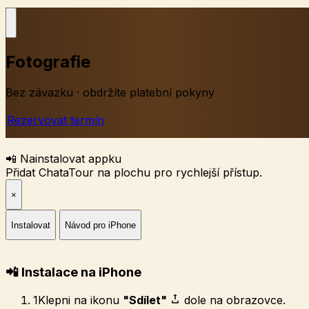
Fotografie
Bez závazku · obdržíte platební pokyny
Rezervovat termín
📲 Nainstalovat appku
Přidat ChataTour na plochu pro rychlejší přístup.
×
Instalovat
Návod pro iPhone
📲 Instalace na iPhone
1
Klepni na ikonu
"Sdílet"
dole na obrazovce.