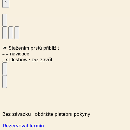
×
🤏
Stažením prstů přiblížit
navigace
←
→
slideshow
·
zavřít
␣
Esc
Bez závazku · obdržíte platební pokyny
Rezervovat termín