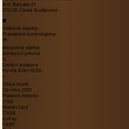
Ant. Barcala 21
370 05 České Budějovice
🛡️
Ověřené objekty
Pravidelně kontrolujeme
💳
Bezpečná platba
Bankovní převod
📞
Osobní podpora
Po–Pá 9:00–15:00
⭐
Tisíce hostů
Od roku 2001
Platební metody:
VISA
MasterCard
ČSOB
GoPay
FKSP