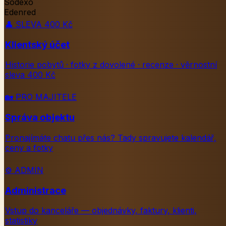
Sodexo
Edenred
👤
SLEVA 400 Kč
Klientský účet
Historie pobytů · fotky z dovolené · recenze · věrnostní
sleva 400 Kč
🏡
PRO MAJITELE
Správa objektu
Pronajímáte chatu přes nás? Tady spravujete kalendář,
ceny a fotky
⚙️
ADMIN
Administrace
Vstup do kanceláře — objednávky, faktury, klienti,
statistiky