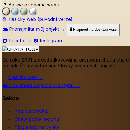
🎨 Barevné schéma webu
🌐
Klasický web (původní verze)
→
🏡
Pronajměte svůj objekt
→
🖥️ Přepnout na desktop verzi
📘 Facebook
📷 Instagram
Od roku 2001 zprostředkováváme pronájem chat a chalu
po celé ČR i v zahraničí. Stovky ověřených objektů.
Klasický web
→
🏡
Nabídnout objekt k pronájmu
→
Sekce
Katalog objektů
Chaty podle regionů
Blog a tipy na výlety