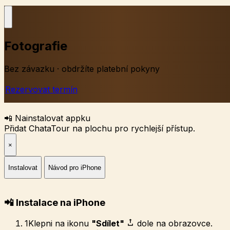
Fotografie
Bez závazku · obdržíte platební pokyny
Rezervovat termín
📲 Nainstalovat appku
Přidat ChataTour na plochu pro rychlejší přístup.
×
Instalovat
Návod pro iPhone
📲 Instalace na iPhone
1
Klepni na ikonu
"Sdílet"
dole na obrazovce.