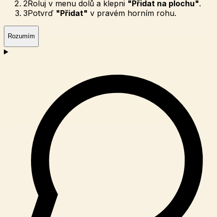
2
Roluj v menu dolů a klepni
"Přidat na plochu"
.
3
Potvrď
"Přidat"
v pravém horním rohu.
Rozumím