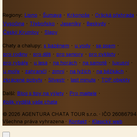
Regiony:
Lipno
·
Šumava
·
Krkonoše
·
Orlická přehrada
Vysočina
·
Třeboňsko
·
Jeseníky
·
Beskydy
·
Český Krumlov
·
Slapy
Chaty a chalupy:
s bazénem
·
u vody
·
se psem
·
pro rodiny
·
pro děti
·
pro seniory
·
pro cyklisty
·
pro rybáře
·
u lesa
·
na horách
·
na samotě
·
luxusní
·
u moře
·
zahraničí
·
zimní
·
na lyžích
·
na běžkách
·
zkrácené pobyty
·
Silvestr
·
last minute
·
TOP objekty
Další:
Blog s tipy na výlety
·
Pro majitele
·
Kolik vydělá vaše chata
© 2026 AGENTURA CHATA TOUR s.r.o. · IČO 26086794 
Všechna práva vyhrazena
·
Kontakt
·
Klasický web