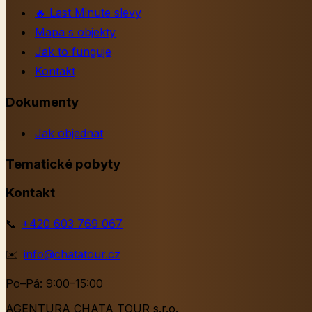
🔥
Last Minute slevy
Mapa s objekty
Jak to funguje
Kontakt
Dokumenty
Jak objednat
Tematické pobyty
Kontakt
📞
+420 603 769 067
✉️
info@chatatour.cz
Po–Pá: 9:00–15:00
AGENTURA CHATA TOUR s.r.o.