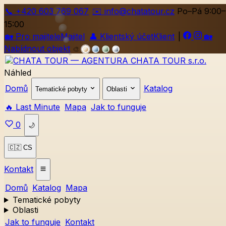
📞
+420
603 769 067
✉️ info@chatatour.cz
Po–Pá 9:00–
15:00
🏡
Pro majitele
Majitel
👤
Klientský účet
Klient
|
🏡
Nabídnout objekt
🎨
Náhled
Domů
Katalog
Tematické pobyty
Oblasti
🔥 Last Minute
Mapa
Jak to funguje
0
🌙
🇨🇿 CS
Kontakt
Domů
Katalog
Mapa
Tematické pobyty
Oblasti
Jak to funguje
Kontakt