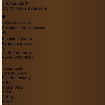
Ant. Barcala 21
370 05 České Budějovice
🛡️
Ověřené objekty
Pravidelně kontrolujeme
💳
Bezpečná platba
Bankovní převod
📞
Osobní podpora
Po–Pá 9:00–15:00
⭐
Tisíce hostů
Od roku 2001
Platební metody:
VISA
MasterCard
ČSOB
GoPay
FKSP