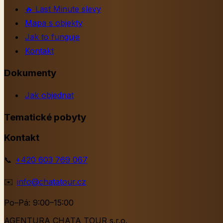
🔥
Last Minute slevy
Mapa s objekty
Jak to funguje
Kontakt
Dokumenty
Jak objednat
Tematické pobyty
Kontakt
📞
+420 603 769 067
✉️
info@chatatour.cz
Po–Pá: 9:00–15:00
AGENTURA CHATA TOUR s.r.o.