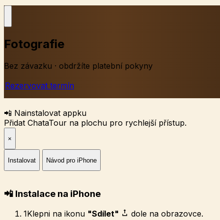
Fotografie
Bez závazku · obdržíte platební pokyny
Rezervovat termín
📲 Nainstalovat appku
Přidat ChataTour na plochu pro rychlejší přístup.
×
Instalovat
Návod pro iPhone
📲 Instalace na iPhone
1
Klepni na ikonu
"Sdílet"
dole na obrazovce.