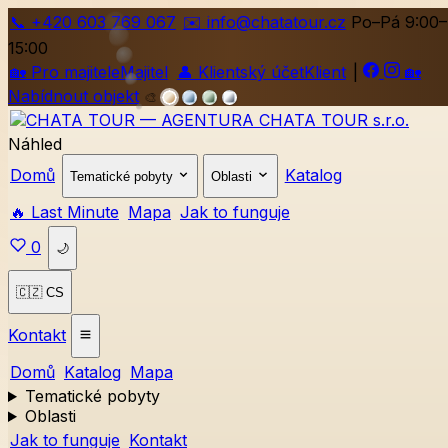
📞
+420
603 769 067
✉️ info@chatatour.cz
Po–Pá 9:00–
15:00
🏡
Pro majitele
Majitel
👤
Klientský účet
Klient
|
🏡
Nabídnout objekt
🎨
Náhled
Domů
Katalog
Tematické pobyty
Oblasti
🔥 Last Minute
Mapa
Jak to funguje
0
🌙
🇨🇿 CS
Kontakt
Domů
Katalog
Mapa
Tematické pobyty
Oblasti
Jak to funguje
Kontakt