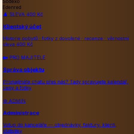
Sodexo
Edenred
👤
SLEVA 400 Kč
Klientský účet
Historie pobytů · fotky z dovolené · recenze · věrnostní
sleva 400 Kč
🏡
PRO MAJITELE
Správa objektu
Pronajímáte chatu přes nás? Tady spravujete kalendář,
ceny a fotky
⚙️
ADMIN
Administrace
Vstup do kanceláře — objednávky, faktury, klienti,
statistiky