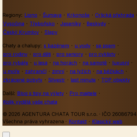
Regiony:
Lipno
·
Šumava
·
Krkonoše
·
Orlická přehrada
Vysočina
·
Třeboňsko
·
Jeseníky
·
Beskydy
·
Český Krumlov
·
Slapy
Chaty a chalupy:
s bazénem
·
u vody
·
se psem
·
pro rodiny
·
pro děti
·
pro seniory
·
pro cyklisty
·
pro rybáře
·
u lesa
·
na horách
·
na samotě
·
luxusní
·
u moře
·
zahraničí
·
zimní
·
na lyžích
·
na běžkách
·
zkrácené pobyty
·
Silvestr
·
last minute
·
TOP objekty
Další:
Blog s tipy na výlety
·
Pro majitele
·
Kolik vydělá vaše chata
© 2026 AGENTURA CHATA TOUR s.r.o. · IČO 26086794 
Všechna práva vyhrazena
·
Kontakt
·
Klasický web