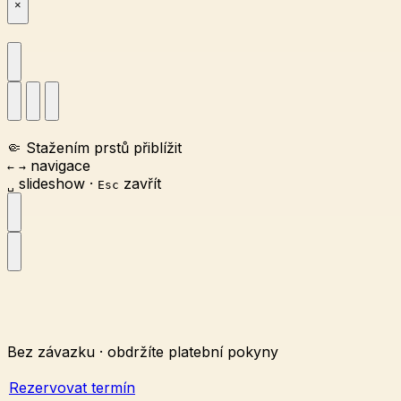
×
🤏
Stažením prstů přiblížit
navigace
←
→
slideshow
·
zavřít
␣
Esc
Bez závazku · obdržíte platební pokyny
Rezervovat termín