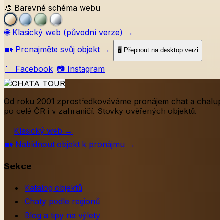
🎨 Barevné schéma webu
🌐
Klasický web (původní verze)
→
🏡
Pronajměte svůj objekt
→
🖥️ Přepnout na desktop verzi
📘 Facebook
📷 Instagram
Od roku 2001 zprostředkováváme pronájem chat a chalu
po celé ČR i v zahraničí. Stovky ověřených objektů.
Klasický web
→
🏡
Nabídnout objekt k pronájmu
→
Sekce
Katalog objektů
Chaty podle regionů
Blog a tipy na výlety