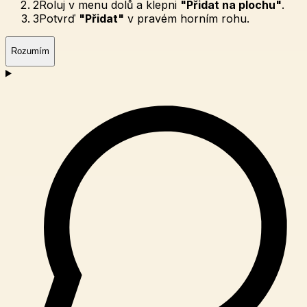
2
Roluj v menu dolů a klepni
"Přidat na plochu"
.
3
Potvrď
"Přidat"
v pravém horním rohu.
Rozumím