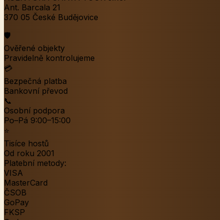
Ant. Barcala 21
370 05 České Budějovice
🛡️
Ověřené objekty
Pravidelně kontrolujeme
💳
Bezpečná platba
Bankovní převod
📞
Osobní podpora
Po–Pá 9:00–15:00
⭐
Tisíce hostů
Od roku 2001
Platební metody:
VISA
MasterCard
ČSOB
GoPay
FKSP