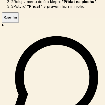
2
Roluj v menu dolů a klepni
"Přidat na plochu"
.
3
Potvrď
"Přidat"
v pravém horním rohu.
Rozumím