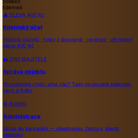
Sodexo
Edenred
👤
SLEVA 400 Kč
Klientský účet
Historie pobytů · fotky z dovolené · recenze · věrnostní
sleva 400 Kč
🏡
PRO MAJITELE
Správa objektu
Pronajímáte chatu přes nás? Tady spravujete kalendář,
ceny a fotky
⚙️
ADMIN
Administrace
Vstup do kanceláře — objednávky, faktury, klienti,
statistiky