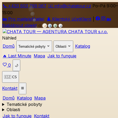
📞
+420
603 769 067
✉️ info@chatatour.cz
Po–Pá 9:00–
15:00
🏡
Pro majitele
Majitel
👤
Klientský účet
Klient
|
🏡
Nabídnout objekt
🎨
Náhled
Domů
Katalog
Tematické pobyty
Oblasti
🔥 Last Minute
Mapa
Jak to funguje
0
🌙
🇨🇿 CS
Kontakt
Domů
Katalog
Mapa
Tematické pobyty
Oblasti
Jak to funguje
Kontakt