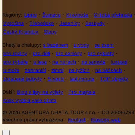
Regiony:
Lipno
·
Šumava
·
Krkonoše
·
Orlická přehrada
Vysočina
·
Třeboňsko
·
Jeseníky
·
Beskydy
·
Český Krumlov
·
Slapy
Chaty a chalupy:
s bazénem
·
u vody
·
se psem
·
pro rodiny
·
pro děti
·
pro seniory
·
pro cyklisty
·
pro rybáře
·
u lesa
·
na horách
·
na samotě
·
luxusní
·
u moře
·
zahraničí
·
zimní
·
na lyžích
·
na běžkách
·
zkrácené pobyty
·
Silvestr
·
last minute
·
TOP objekty
Další:
Blog s tipy na výlety
·
Pro majitele
·
Kolik vydělá vaše chata
© 2026 AGENTURA CHATA TOUR s.r.o. · IČO 26086794 
Všechna práva vyhrazena
·
Kontakt
·
Klasický web