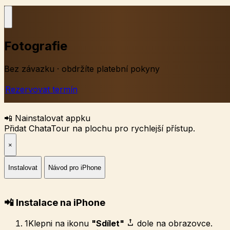
Fotografie
Bez závazku · obdržíte platební pokyny
Rezervovat termín
📲 Nainstalovat appku
Přidat ChataTour na plochu pro rychlejší přístup.
×
Instalovat
Návod pro iPhone
📲 Instalace na iPhone
1
Klepni na ikonu
"Sdílet"
dole na obrazovce.