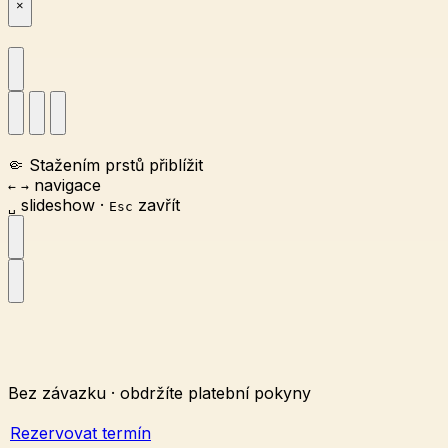
×
🤏
Stažením prstů přiblížit
navigace
←
→
slideshow
·
zavřít
␣
Esc
Bez závazku · obdržíte platební pokyny
Rezervovat termín