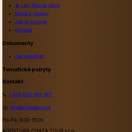
🔥
Last Minute slevy
Mapa s objekty
Jak to funguje
Kontakt
Dokumenty
Jak objednat
Tematické pobyty
Kontakt
📞
+420 603 769 067
✉️
info@chatatour.cz
Po–Pá: 9:00–15:00
AGENTURA CHATA TOUR s.r.o.