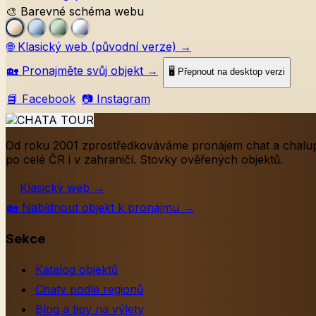
🎨 Barevné schéma webu
🌐
Klasický web (původní verze)
→
🏡
Pronajměte svůj objekt
→
🖥️ Přepnout na desktop verzi
📘 Facebook
📷 Instagram
Od roku 2001 zprostředkováváme pronájem chat a chalu
po celé ČR i v zahraničí. Stovky ověřených objektů.
Klasický web
→
🏡
Nabídnout objekt k pronájmu
→
Sekce
Katalog objektů
Chaty podle regionů
Blog a tipy na výlety