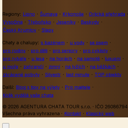
Regiony:
Lipno
·
Šumava
·
Krkonoše
·
Orlická přehrada
Vysočina
·
Třeboňsko
·
Jeseníky
·
Beskydy
·
Český Krumlov
·
Slapy
Chaty a chalupy:
s bazénem
·
u vody
·
se psem
·
pro rodiny
·
pro děti
·
pro seniory
·
pro cyklisty
·
pro rybáře
·
u lesa
·
na horách
·
na samotě
·
luxusní
·
u moře
·
zahraničí
·
zimní
·
na lyžích
·
na běžkách
·
zkrácené pobyty
·
Silvestr
·
last minute
·
TOP objekty
Další:
Blog s tipy na výlety
·
Pro majitele
·
Kolik vydělá vaše chata
© 2026 AGENTURA CHATA TOUR s.r.o. · IČO 26086794 
Všechna práva vyhrazena
·
Kontakt
·
Klasický web