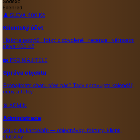
Sodexo
Edenred
👤
SLEVA 400 Kč
Klientský účet
Historie pobytů · fotky z dovolené · recenze · věrnostní
sleva 400 Kč
🏡
PRO MAJITELE
Správa objektu
Pronajímáte chatu přes nás? Tady spravujete kalendář,
ceny a fotky
⚙️
ADMIN
Administrace
Vstup do kanceláře — objednávky, faktury, klienti,
statistiky