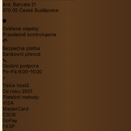
Ant. Barcala 21
370 05 České Budějovice
🛡️
Ověřené objekty
Pravidelně kontrolujeme
💳
Bezpečná platba
Bankovní převod
📞
Osobní podpora
Po–Pá 9:00–15:00
⭐
Tisíce hostů
Od roku 2001
Platební metody:
VISA
MasterCard
ČSOB
GoPay
FKSP