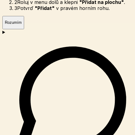
2
Roluj v menu dolů a klepni
"Přidat na plochu"
.
3
Potvrď
"Přidat"
v pravém horním rohu.
Rozumím