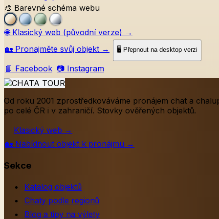
🎨 Barevné schéma webu
🌐
Klasický web (původní verze)
→
🏡
Pronajměte svůj objekt
→
🖥️ Přepnout na desktop verzi
📘 Facebook
📷 Instagram
Od roku 2001 zprostředkováváme pronájem chat a chalu
po celé ČR i v zahraničí. Stovky ověřených objektů.
Klasický web
→
🏡
Nabídnout objekt k pronájmu
→
Sekce
Katalog objektů
Chaty podle regionů
Blog a tipy na výlety