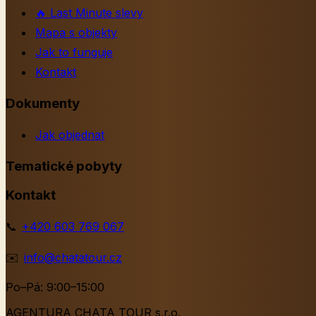
🔥
Last Minute slevy
Mapa s objekty
Jak to funguje
Kontakt
Dokumenty
Jak objednat
Tematické pobyty
Kontakt
📞
+420 603 769 067
✉️
info@chatatour.cz
Po–Pá: 9:00–15:00
AGENTURA CHATA TOUR s.r.o.