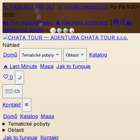
📞
+420
603 769 067
✉️ info@chatatour.cz
Po–Pá 9:00–
15:00
🏡
Pro majitele
Majitel
👤
Klientský účet
Klient
|
🏡
Nabídnout objekt
🎨
Náhled
Domů
Katalog
Tematické pobyty
Oblasti
🔥 Last Minute
Mapa
Jak to funguje
0
🌙
🇨🇿 CS
Kontakt
Domů
Katalog
Mapa
Tematické pobyty
Oblasti
Jak to funguje
Kontakt