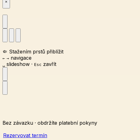
×
🤏
Stažením prstů přiblížit
navigace
←
→
slideshow
·
zavřít
␣
Esc
Bez závazku · obdržíte platební pokyny
Rezervovat termín