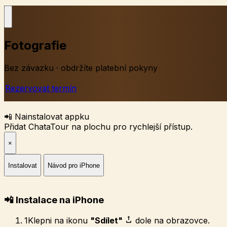
Fotografie
Bez závazku · obdržíte platební pokyny
Rezervovat termín
📲 Nainstalovat appku
Přidat ChataTour na plochu pro rychlejší přístup.
×
Instalovat
Návod pro iPhone
📲 Instalace na iPhone
1
Klepni na ikonu
"Sdílet"
dole na obrazovce.