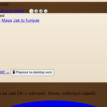
15:00
ídnout objekt
🎨
ed
e
Mapa
Jak to funguje
ekt
→
🖥️ Přepnout na desktop verzi
po celé ČR i v zahraničí. Stovky ověřených objektů.