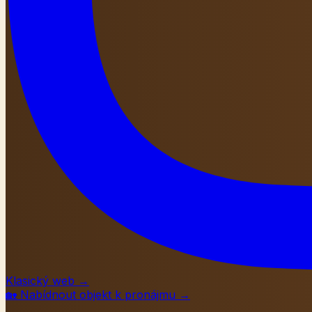
Klasický web
→
🏡
Nabídnout objekt k pronájmu
→