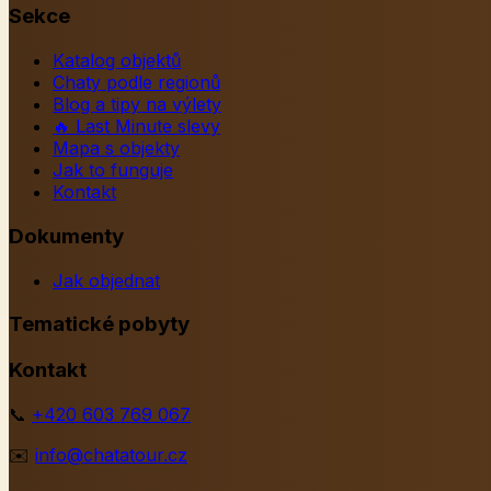
Sekce
Katalog objektů
Chaty podle regionů
Blog a tipy na výlety
🔥
Last Minute slevy
Mapa s objekty
Jak to funguje
Kontakt
Dokumenty
Jak objednat
Tematické pobyty
Kontakt
📞
+420 603 769 067
✉️
info@chatatour.cz