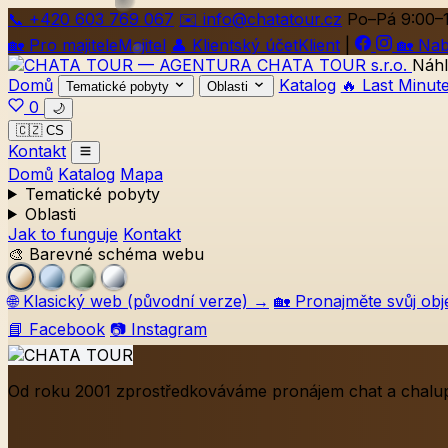
📞
+420
603 769 067
✉️ info@chatatour.cz
Po–Pá 9:00–
🏡
Pro majitele
Majitel
👤
Klientský účet
Klient
|
🏡
Nab
Náhl
Domů
Katalog
🔥 Last Minut
Tematické pobyty
Oblasti
0
🌙
🇨🇿 CS
Kontakt
Domů
Katalog
Mapa
Tematické pobyty
Oblasti
Jak to funguje
Kontakt
🎨 Barevné schéma webu
🌐
Klasický web (původní verze)
→
🏡
Pronajměte svůj obj
📘 Facebook
📷 Instagram
Od roku 2001 zprostředkováváme pronájem chat a chalup 