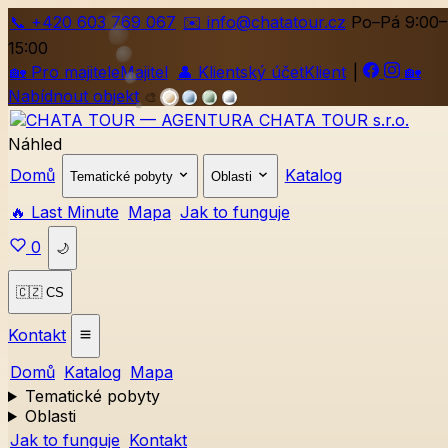
📞
+420
603 769 067
✉️ info@chatatour.cz
Po–Pá 9:00–
15:00
🏡
Pro majitele
Majitel
👤
Klientský účet
Klient
|
🏡
Nabídnout objekt
🎨
Náhled
Domů
Katalog
Tematické pobyty
Oblasti
🔥 Last Minute
Mapa
Jak to funguje
0
🌙
🇨🇿 CS
Kontakt
Domů
Katalog
Mapa
Tematické pobyty
Oblasti
Jak to funguje
Kontakt