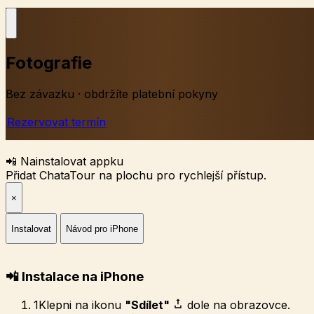
Fotografie
Bez závazku · obdržíte platební pokyny
Rezervovat termín
📲 Nainstalovat appku
Přidat ChataTour na plochu pro rychlejší přístup.
×
Instalovat
Návod pro iPhone
📲 Instalace na iPhone
1
Klepni na ikonu
"Sdílet"
dole na obrazovce.