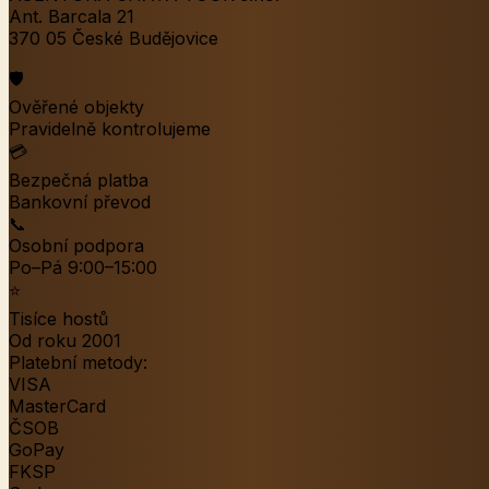
Ant. Barcala 21
370 05 České Budějovice
🛡️
Ověřené objekty
Pravidelně kontrolujeme
💳
Bezpečná platba
Bankovní převod
📞
Osobní podpora
Po–Pá 9:00–15:00
⭐
Tisíce hostů
Od roku 2001
Platební metody:
VISA
MasterCard
ČSOB
GoPay
FKSP