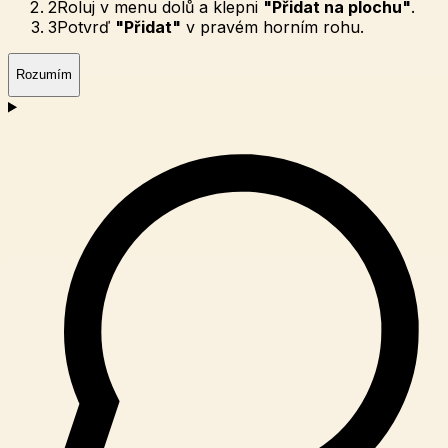
2
Roluj v menu dolů a klepni
"Přidat na plochu"
.
3
Potvrď
"Přidat"
v pravém horním rohu.
Rozumím