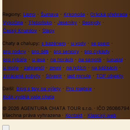
Regiony:
Lipno
·
Šumava
·
Krkonoše
·
Orlická přehrada
Vysočina
·
Třeboňsko
·
Jeseníky
·
Beskydy
·
Český Krumlov
·
Slapy
Chaty a chalupy:
s bazénem
·
u vody
·
se psem
·
pro rodiny
·
pro děti
·
pro seniory
·
pro cyklisty
·
pro rybáře
·
u lesa
·
na horách
·
na samotě
·
luxusní
·
u moře
·
zahraničí
·
zimní
·
na lyžích
·
na běžkách
·
zkrácené pobyty
·
Silvestr
·
last minute
·
TOP objekty
Další:
Blog s tipy na výlety
·
Pro majitele
·
Kolik vydělá vaše chata
© 2026 AGENTURA CHATA TOUR s.r.o. · IČO 26086794 
Všechna práva vyhrazena
·
Kontakt
·
Klasický web