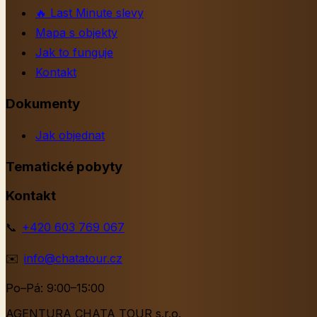
🔥
Last Minute slevy
Mapa s objekty
Jak to funguje
Kontakt
Dokumenty
Jak objednat
Tematické pobyty
Kontakt
📞
+420 603 769 067
✉️
info@chatatour.cz
Po–Pá: 9:00–15:00
AGENTURA CHATA TOUR s.r.o.