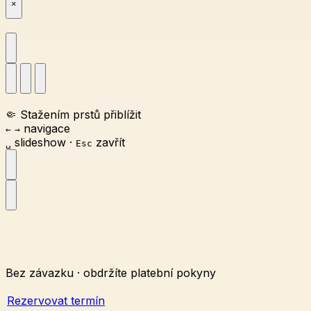
×
🤏
Stažením prstů přiblížit
navigace
←
→
slideshow
·
zavřít
␣
Esc
Bez závazku · obdržíte platební pokyny
Rezervovat termín