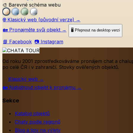
🎨 Barevné schéma webu
🌐
Klasický web (původní verze)
→
🏡
Pronajměte svůj objekt
→
🖥️ Přepnout na desktop verzi
📘 Facebook
📷 Instagram
Od roku 2001 zprostředkováváme pronájem chat a chalu
po celé ČR i v zahraničí. Stovky ověřených objektů.
Klasický web
→
🏡
Nabídnout objekt k pronájmu
→
Sekce
Katalog objektů
Chaty podle regionů
Blog a tipy na výlety