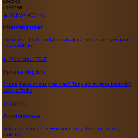
Sodexo
Edenred
👤
SLEVA 400 Kč
Klientský účet
Historie pobytů · fotky z dovolené · recenze · věrnostní
sleva 400 Kč
🏡
PRO MAJITELE
Správa objektu
Pronajímáte chatu přes nás? Tady spravujete kalendář,
ceny a fotky
⚙️
ADMIN
Administrace
Vstup do kanceláře — objednávky, faktury, klienti,
statistiky