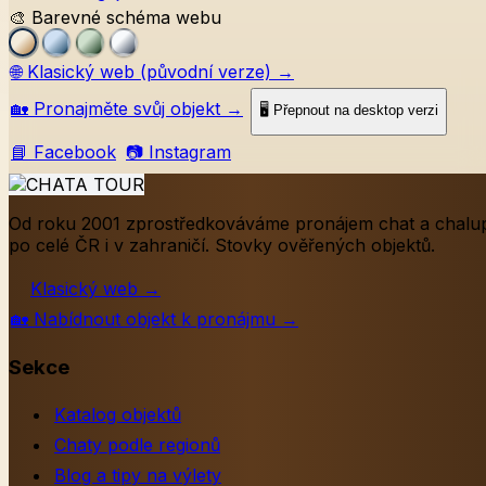
🎨 Barevné schéma webu
🌐
Klasický web (původní verze)
→
🏡
Pronajměte svůj objekt
→
🖥️ Přepnout na desktop verzi
📘 Facebook
📷 Instagram
Od roku 2001 zprostředkováváme pronájem chat a chalu
po celé ČR i v zahraničí. Stovky ověřených objektů.
Klasický web
→
🏡
Nabídnout objekt k pronájmu
→
Sekce
Katalog objektů
Chaty podle regionů
Blog a tipy na výlety