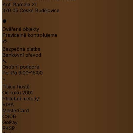
Ant. Barcala 21
370 05 České Budějovice
🛡️
Ověřené objekty
Pravidelně kontrolujeme
💳
Bezpečná platba
Bankovní převod
📞
Osobní podpora
Po–Pá 9:00–15:00
⭐
Tisíce hostů
Od roku 2001
Platební metody:
VISA
MasterCard
ČSOB
GoPay
FKSP