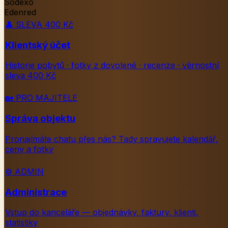
Sodexo
Edenred
👤
SLEVA 400 Kč
Klientský účet
Historie pobytů · fotky z dovolené · recenze · věrnostní
sleva 400 Kč
🏡
PRO MAJITELE
Správa objektu
Pronajímáte chatu přes nás? Tady spravujete kalendář,
ceny a fotky
⚙️
ADMIN
Administrace
Vstup do kanceláře — objednávky, faktury, klienti,
statistiky