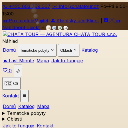
📞
+420
603 769 067
✉️ info@chatatour.cz
Po–Pá 9:00–
15:00
🏡
Pro majitele
Majitel
👤
Klientský účet
Klient
|
🏡
Nabídnout objekt
🎨
Náhled
Domů
Katalog
Tematické pobyty
Oblasti
🔥 Last Minute
Mapa
Jak to funguje
0
🌙
🇨🇿 CS
Kontakt
Domů
Katalog
Mapa
Tematické pobyty
Oblasti
Jak to funguje
Kontakt