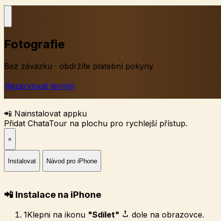
Fotografie
Bez závazku · obdržíte platební pokyny
Rezervovat termín
📲 Nainstalovat appku
Přidat ChataTour na plochu pro rychlejší přístup.
×
Instalovat
Návod pro iPhone
📲 Instalace na iPhone
1
Klepni na ikonu
"Sdílet"
dole na obrazovce.