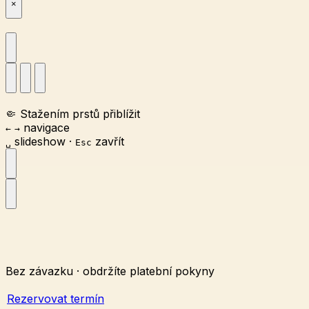
×
🤏
Stažením prstů přiblížit
navigace
←
→
slideshow
·
zavřít
␣
Esc
Bez závazku · obdržíte platební pokyny
Rezervovat termín