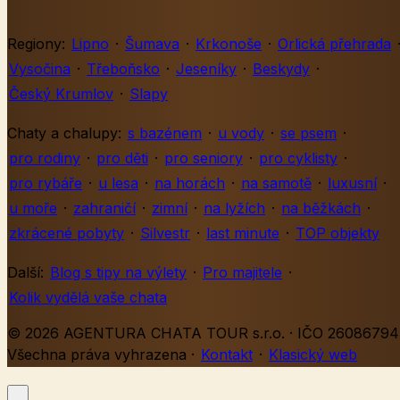
Regiony:
Lipno
·
Šumava
·
Krkonoše
·
Orlická přehrada
Vysočina
·
Třeboňsko
·
Jeseníky
·
Beskydy
·
Český Krumlov
·
Slapy
Chaty a chalupy:
s bazénem
·
u vody
·
se psem
·
pro rodiny
·
pro děti
·
pro seniory
·
pro cyklisty
·
pro rybáře
·
u lesa
·
na horách
·
na samotě
·
luxusní
·
u moře
·
zahraničí
·
zimní
·
na lyžích
·
na běžkách
·
zkrácené pobyty
·
Silvestr
·
last minute
·
TOP objekty
Další:
Blog s tipy na výlety
·
Pro majitele
·
Kolik vydělá vaše chata
© 2026 AGENTURA CHATA TOUR s.r.o. · IČO 26086794 
Všechna práva vyhrazena
·
Kontakt
·
Klasický web