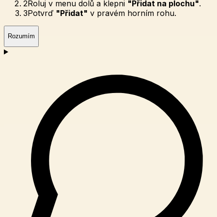
2
Roluj v menu dolů a klepni
"Přidat na plochu"
.
3
Potvrď
"Přidat"
v pravém horním rohu.
Rozumím