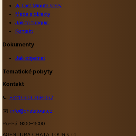
🔥
Last Minute slevy
Mapa s objekty
Jak to funguje
Kontakt
Dokumenty
Jak objednat
Tematické pobyty
Kontakt
📞
+420 603 769 067
✉️
info@chatatour.cz
Po–Pá: 9:00–15:00
AGENTURA CHATA TOUR s.r.o.