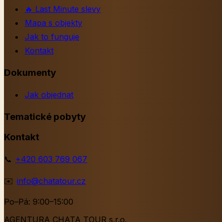
🔥
Last Minute slevy
Mapa s objekty
Jak to funguje
Kontakt
Dokumenty
Jak objednat
Tematické pobyty
Kontakt
📞
+420 603 769 067
✉️
info@chatatour.cz
Po–Pá: 9:00–15:00
AGENTURA CHATA TOUR s.r.o.