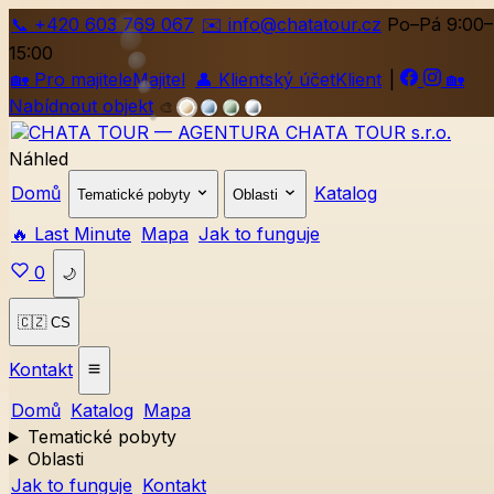
📞
+420
603 769 067
✉️ info@chatatour.cz
Po–Pá 9:00–
15:00
🏡
Pro majitele
Majitel
👤
Klientský účet
Klient
|
🏡
Nabídnout objekt
🎨
Náhled
Domů
Katalog
Tematické pobyty
Oblasti
🔥 Last Minute
Mapa
Jak to funguje
0
🌙
🇨🇿 CS
Kontakt
Domů
Katalog
Mapa
Tematické pobyty
Oblasti
Jak to funguje
Kontakt