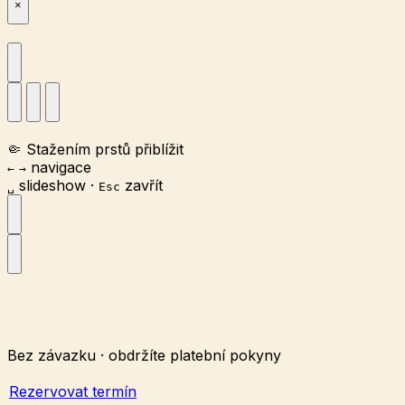
×
🤏
Stažením prstů přiblížit
navigace
←
→
slideshow
·
zavřít
␣
Esc
Bez závazku · obdržíte platební pokyny
Rezervovat termín