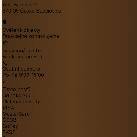
Ant. Barcala 21
370 05 České Budějovice
🛡️
Ověřené objekty
Pravidelně kontrolujeme
💳
Bezpečná platba
Bankovní převod
📞
Osobní podpora
Po–Pá 9:00–15:00
⭐
Tisíce hostů
Od roku 2001
Platební metody:
VISA
MasterCard
ČSOB
GoPay
FKSP