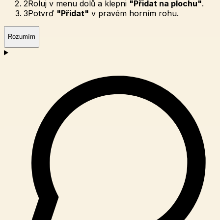
2
Roluj v menu dolů a klepni
"Přidat na plochu"
.
3
Potvrď
"Přidat"
v pravém horním rohu.
Rozumím