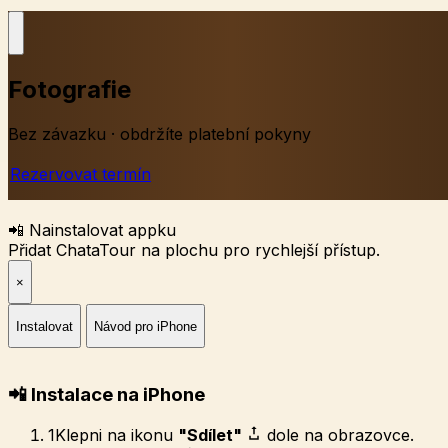
Fotografie
Bez závazku · obdržíte platební pokyny
Rezervovat termín
📲 Nainstalovat appku
Přidat ChataTour na plochu pro rychlejší přístup.
×
Instalovat
Návod pro iPhone
📲 Instalace na iPhone
1
Klepni na ikonu
"Sdílet"
dole na obrazovce.