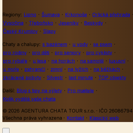
Regiony:
Lipno
·
Šumava
·
Krkonoše
·
Orlická přehrada
Vysočina
·
Třeboňsko
·
Jeseníky
·
Beskydy
·
Český Krumlov
·
Slapy
Chaty a chalupy:
s bazénem
·
u vody
·
se psem
·
pro rodiny
·
pro děti
·
pro seniory
·
pro cyklisty
·
pro rybáře
·
u lesa
·
na horách
·
na samotě
·
luxusní
·
u moře
·
zahraničí
·
zimní
·
na lyžích
·
na běžkách
·
zkrácené pobyty
·
Silvestr
·
last minute
·
TOP objekty
Další:
Blog s tipy na výlety
·
Pro majitele
·
Kolik vydělá vaše chata
© 2026 AGENTURA CHATA TOUR s.r.o. · IČO 26086794 
Všechna práva vyhrazena
·
Kontakt
·
Klasický web