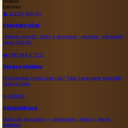
Sodexo
Edenred
👤
SLEVA 400 Kč
Klientský účet
Historie pobytů · fotky z dovolené · recenze · věrnostní
sleva 400 Kč
🏡
PRO MAJITELE
Správa objektu
Pronajímáte chatu přes nás? Tady spravujete kalendář,
ceny a fotky
⚙️
ADMIN
Administrace
Vstup do kanceláře — objednávky, faktury, klienti,
statistiky