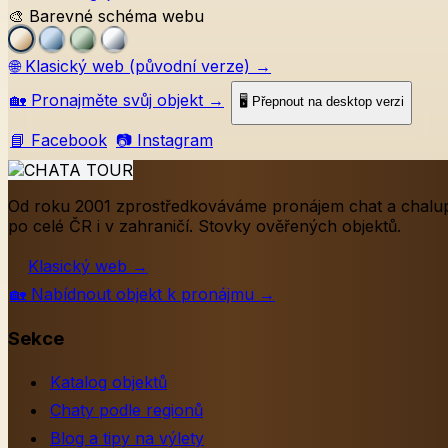
🎨 Barevné schéma webu
🌐
Klasický web (původní verze)
→
🏡
Pronajměte svůj objekt
→
🖥️ Přepnout na desktop verzi
📘 Facebook
📷 Instagram
Od roku 2001 zprostředkováváme pronájem chat a chalu
po celé ČR i v zahraničí. Stovky ověřených objektů.
Klasický web
→
🏡
Nabídnout objekt k pronájmu
→
Sekce
Katalog objektů
Chaty podle regionů
Blog a tipy na výlety