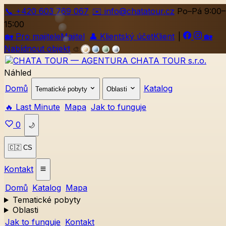
📞
+420
603 769 067
✉️ info@chatatour.cz
Po–Pá 9:00–
15:00
🏡
Pro majitele
Majitel
👤
Klientský účet
Klient
|
🏡
Nabídnout objekt
🎨
Náhled
Domů
Katalog
Tematické pobyty
Oblasti
🔥 Last Minute
Mapa
Jak to funguje
0
🌙
🇨🇿 CS
Kontakt
Domů
Katalog
Mapa
Tematické pobyty
Oblasti
Jak to funguje
Kontakt