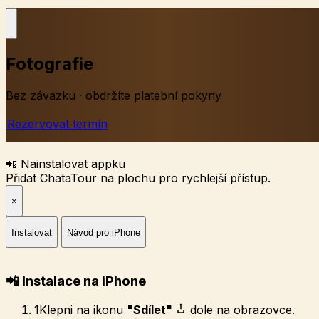
Fotografie
Bez závazku · obdržíte platební pokyny
Rezervovat termín
📲 Nainstalovat appku
Přidat ChataTour na plochu pro rychlejší přístup.
×
Instalovat
Návod pro iPhone
📲 Instalace na iPhone
1
Klepni na ikonu
"Sdílet"
dole na obrazovce.