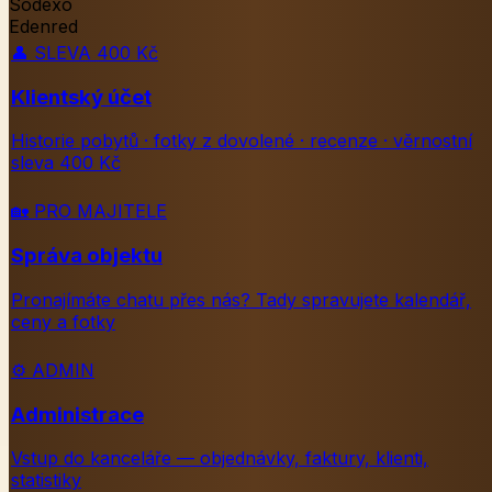
Sodexo
Edenred
👤
SLEVA 400 Kč
Klientský účet
Historie pobytů · fotky z dovolené · recenze · věrnostní
sleva 400 Kč
🏡
PRO MAJITELE
Správa objektu
Pronajímáte chatu přes nás? Tady spravujete kalendář,
ceny a fotky
⚙️
ADMIN
Administrace
Vstup do kanceláře — objednávky, faktury, klienti,
statistiky