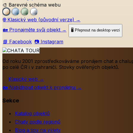
🎨 Barevné schéma webu
🌐
Klasický web (původní verze)
→
🏡
Pronajměte svůj objekt
→
🖥️ Přepnout na desktop verzi
📘 Facebook
📷 Instagram
Od roku 2001 zprostředkováváme pronájem chat a chalu
po celé ČR i v zahraničí. Stovky ověřených objektů.
Klasický web
→
🏡
Nabídnout objekt k pronájmu
→
Sekce
Katalog objektů
Chaty podle regionů
Blog a tipy na výlety