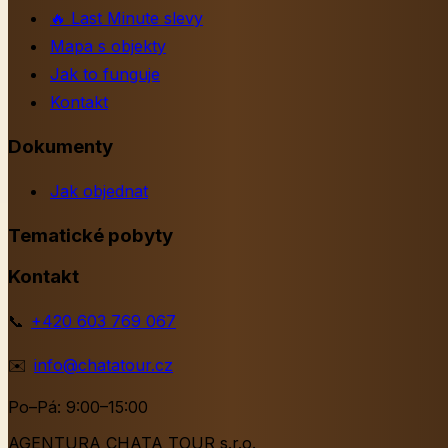
🔥
Last Minute slevy
Mapa s objekty
Jak to funguje
Kontakt
Dokumenty
Jak objednat
Tematické pobyty
Kontakt
📞
+420 603 769 067
✉️
info@chatatour.cz
Po–Pá: 9:00–15:00
AGENTURA CHATA TOUR s.r.o.