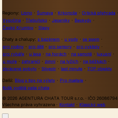
Regiony:
Lipno
·
Šumava
·
Krkonoše
·
Orlická přehrada
Vysočina
·
Třeboňsko
·
Jeseníky
·
Beskydy
·
Český Krumlov
·
Slapy
Chaty a chalupy:
s bazénem
·
u vody
·
se psem
·
pro rodiny
·
pro děti
·
pro seniory
·
pro cyklisty
·
pro rybáře
·
u lesa
·
na horách
·
na samotě
·
luxusní
·
u moře
·
zahraničí
·
zimní
·
na lyžích
·
na běžkách
·
zkrácené pobyty
·
Silvestr
·
last minute
·
TOP objekty
Další:
Blog s tipy na výlety
·
Pro majitele
·
Kolik vydělá vaše chata
© 2026 AGENTURA CHATA TOUR s.r.o. · IČO 26086794 
Všechna práva vyhrazena
·
Kontakt
·
Klasický web