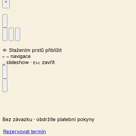
×
🤏
Stažením prstů přiblížit
navigace
←
→
slideshow
·
zavřít
␣
Esc
Bez závazku · obdržíte platební pokyny
Rezervovat termín