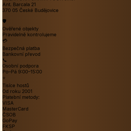
Ant. Barcala 21
370 05 České Budějovice
🛡️
Ověřené objekty
Pravidelně kontrolujeme
💳
Bezpečná platba
Bankovní převod
📞
Osobní podpora
Po–Pá 9:00–15:00
⭐
Tisíce hostů
Od roku 2001
Platební metody:
VISA
MasterCard
ČSOB
GoPay
FKSP