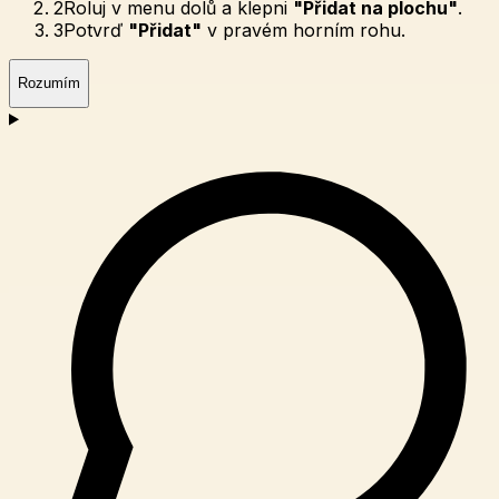
2
Roluj v menu dolů a klepni
"Přidat na plochu"
.
3
Potvrď
"Přidat"
v pravém horním rohu.
Rozumím