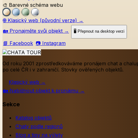
🎨 Barevné schéma webu
🌐
Klasický web (původní verze)
→
🏡
Pronajměte svůj objekt
→
🖥️ Přepnout na desktop verzi
📘 Facebook
📷 Instagram
Od roku 2001 zprostředkováváme pronájem chat a chalu
po celé ČR i v zahraničí. Stovky ověřených objektů.
Klasický web
→
🏡
Nabídnout objekt k pronájmu
→
Sekce
Katalog objektů
Chaty podle regionů
Blog a tipy na výlety