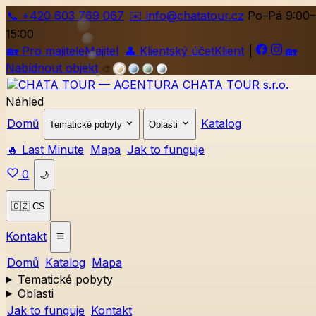
📞
+420
603 769 067
✉️ info@chatatour.cz
Po–Pá 9:00–
15:00
🏡
Pro majitele
Majitel
👤
Klientský účet
Klient
|
🏡
Nabídnout objekt
🎨
Náhled
Domů
Katalog
Tematické pobyty
Oblasti
🔥 Last Minute
Mapa
Jak to funguje
0
🌙
🇨🇿 CS
Kontakt
Domů
Katalog
Mapa
Tematické pobyty
Oblasti
Jak to funguje
Kontakt