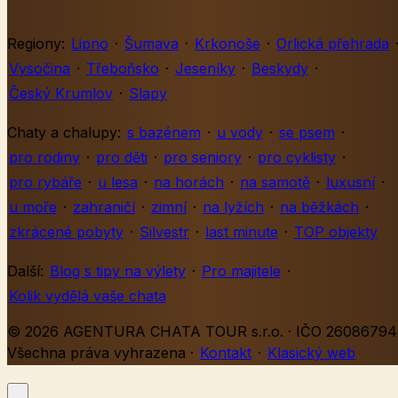
Regiony:
Lipno
·
Šumava
·
Krkonoše
·
Orlická přehrada
Vysočina
·
Třeboňsko
·
Jeseníky
·
Beskydy
·
Český Krumlov
·
Slapy
Chaty a chalupy:
s bazénem
·
u vody
·
se psem
·
pro rodiny
·
pro děti
·
pro seniory
·
pro cyklisty
·
pro rybáře
·
u lesa
·
na horách
·
na samotě
·
luxusní
·
u moře
·
zahraničí
·
zimní
·
na lyžích
·
na běžkách
·
zkrácené pobyty
·
Silvestr
·
last minute
·
TOP objekty
Další:
Blog s tipy na výlety
·
Pro majitele
·
Kolik vydělá vaše chata
© 2026 AGENTURA CHATA TOUR s.r.o. · IČO 26086794 
Všechna práva vyhrazena
·
Kontakt
·
Klasický web