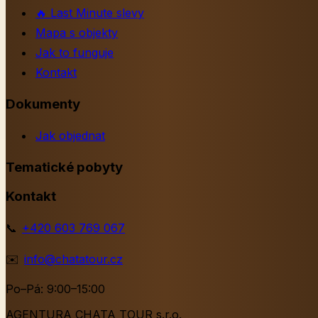
🔥
Last Minute slevy
Mapa s objekty
Jak to funguje
Kontakt
Dokumenty
Jak objednat
Tematické pobyty
Kontakt
📞
+420 603 769 067
✉️
info@chatatour.cz
Po–Pá: 9:00–15:00
AGENTURA CHATA TOUR s.r.o.