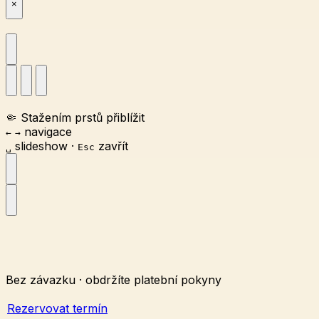
×
🤏
Stažením prstů přiblížit
navigace
←
→
slideshow
·
zavřít
␣
Esc
Bez závazku · obdržíte platební pokyny
Rezervovat termín