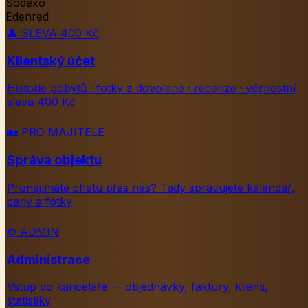
Sodexo
Edenred
👤
SLEVA 400 Kč
Klientský účet
Historie pobytů · fotky z dovolené · recenze · věrnostní
sleva 400 Kč
🏡
PRO MAJITELE
Správa objektu
Pronajímáte chatu přes nás? Tady spravujete kalendář,
ceny a fotky
⚙️
ADMIN
Administrace
Vstup do kanceláře — objednávky, faktury, klienti,
statistiky