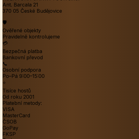
Ant. Barcala 21
370 05 České Budějovice
🛡️
Ověřené objekty
Pravidelně kontrolujeme
💳
Bezpečná platba
Bankovní převod
📞
Osobní podpora
Po–Pá 9:00–15:00
⭐
Tisíce hostů
Od roku 2001
Platební metody:
VISA
MasterCard
ČSOB
GoPay
FKSP