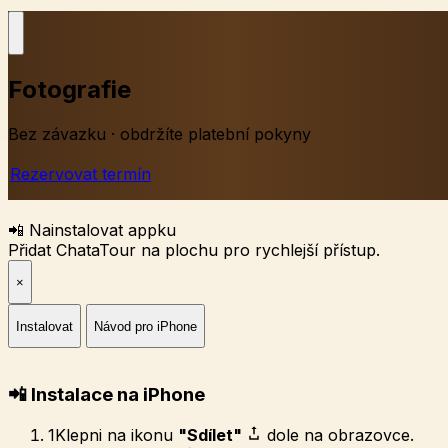
Fotografie
Bez závazku · obdržíte platební pokyny
Rezervovat termín
📲 Nainstalovat appku
Přidat ChataTour na plochu pro rychlejší přístup.
×
Instalovat
Návod pro iPhone
📲 Instalace na iPhone
1
Klepni na ikonu
"Sdílet"
dole na obrazovce.