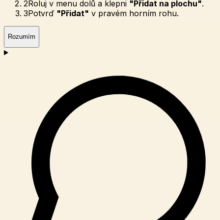
2
Roluj v menu dolů a klepni
"Přidat na plochu"
.
3
Potvrď
"Přidat"
v pravém horním rohu.
Rozumím