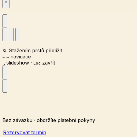
×
🤏
Stažením prstů přiblížit
navigace
←
→
slideshow
·
zavřít
␣
Esc
Bez závazku · obdržíte platební pokyny
Rezervovat termín