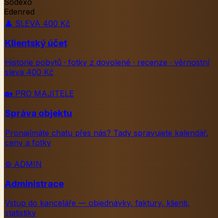
Sodexo
Edenred
👤
SLEVA 400 Kč
Klientský účet
Historie pobytů · fotky z dovolené · recenze · věrnostní
sleva 400 Kč
🏡
PRO MAJITELE
Správa objektu
Pronajímáte chatu přes nás? Tady spravujete kalendář,
ceny a fotky
⚙️
ADMIN
Administrace
Vstup do kanceláře — objednávky, faktury, klienti,
statistiky