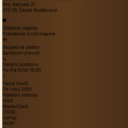
Ant. Barcala 21
370 05 České Budějovice
🛡️
Ověřené objekty
Pravidelně kontrolujeme
💳
Bezpečná platba
Bankovní převod
📞
Osobní podpora
Po–Pá 9:00–15:00
⭐
Tisíce hostů
Od roku 2001
Platební metody:
VISA
MasterCard
ČSOB
GoPay
FKSP