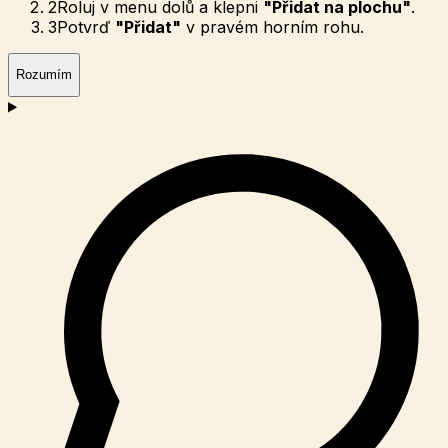
2
Roluj v menu dolů a klepni
"Přidat na plochu"
.
3
Potvrď
"Přidat"
v pravém horním rohu.
Rozumím