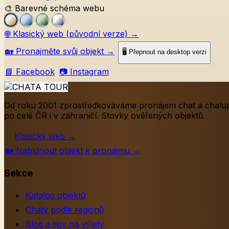
🎨 Barevné schéma webu
🌐
Klasický web (původní verze)
→
🏡
Pronajměte svůj objekt
→
🖥️ Přepnout na desktop verzi
📘 Facebook
📷 Instagram
Od roku 2001 zprostředkováváme pronájem chat a chalu
po celé ČR i v zahraničí. Stovky ověřených objektů.
Klasický web
→
🏡
Nabídnout objekt k pronájmu
→
Sekce
Katalog objektů
Chaty podle regionů
Blog a tipy na výlety