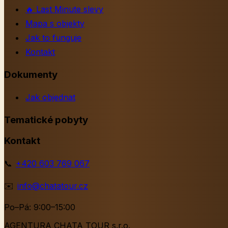
🔥
Last Minute slevy
Mapa s objekty
Jak to funguje
Kontakt
Dokumenty
Jak objednat
Tematické pobyty
Kontakt
📞
+420 603 769 067
✉️
info@chatatour.cz
Po–Pá: 9:00–15:00
AGENTURA CHATA TOUR s.r.o.