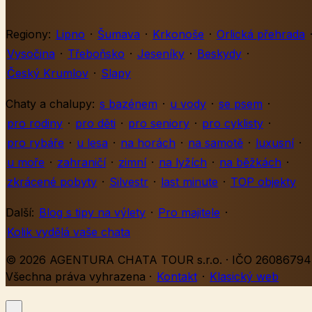
Regiony:
Lipno
·
Šumava
·
Krkonoše
·
Orlická přehrada
Vysočina
·
Třeboňsko
·
Jeseníky
·
Beskydy
·
Český Krumlov
·
Slapy
Chaty a chalupy:
s bazénem
·
u vody
·
se psem
·
pro rodiny
·
pro děti
·
pro seniory
·
pro cyklisty
·
pro rybáře
·
u lesa
·
na horách
·
na samotě
·
luxusní
·
u moře
·
zahraničí
·
zimní
·
na lyžích
·
na běžkách
·
zkrácené pobyty
·
Silvestr
·
last minute
·
TOP objekty
Další:
Blog s tipy na výlety
·
Pro majitele
·
Kolik vydělá vaše chata
© 2026 AGENTURA CHATA TOUR s.r.o. · IČO 26086794 
Všechna práva vyhrazena
·
Kontakt
·
Klasický web