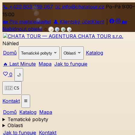
📞
+420
603 769 067
✉️ info@chatatour.cz
Po–Pá 9:00–
15:00
🏡
Pro majitele
Majitel
👤
Klientský účet
Klient
|
🏡
Nabídnout objekt
🎨
Náhled
Domů
Katalog
Tematické pobyty
Oblasti
🔥 Last Minute
Mapa
Jak to funguje
0
🌙
🇨🇿 CS
Kontakt
Domů
Katalog
Mapa
Tematické pobyty
Oblasti
Jak to funguje
Kontakt