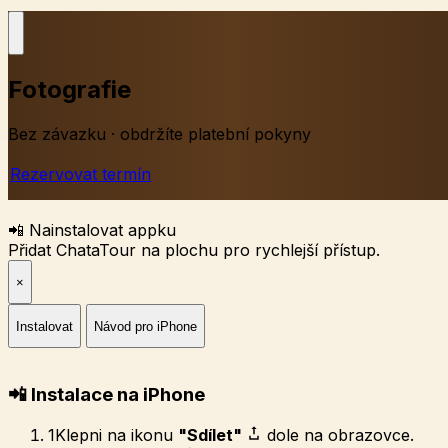
Fotografie
Bez závazku · obdržíte platební pokyny
Rezervovat termín
📲 Nainstalovat appku
Přidat ChataTour na plochu pro rychlejší přístup.
×
Instalovat
Návod pro iPhone
📲 Instalace na iPhone
1
Klepni na ikonu
"Sdílet"
dole na obrazovce.