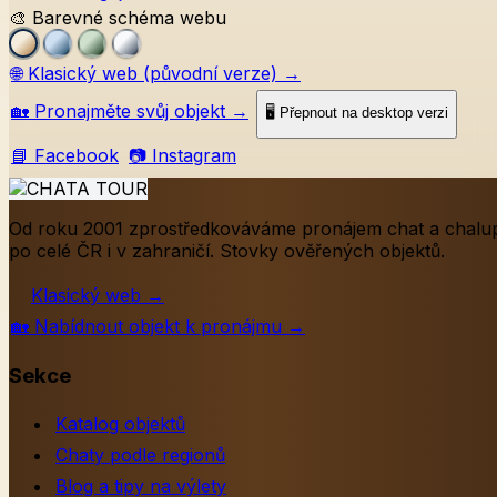
🎨 Barevné schéma webu
🌐
Klasický web (původní verze)
→
🏡
Pronajměte svůj objekt
→
🖥️ Přepnout na desktop verzi
📘 Facebook
📷 Instagram
Od roku 2001 zprostředkováváme pronájem chat a chalu
po celé ČR i v zahraničí. Stovky ověřených objektů.
Klasický web
→
🏡
Nabídnout objekt k pronájmu
→
Sekce
Katalog objektů
Chaty podle regionů
Blog a tipy na výlety