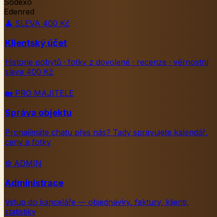
Sodexo
Edenred
👤
SLEVA 400 Kč
Klientský účet
Historie pobytů · fotky z dovolené · recenze · věrnostní
sleva 400 Kč
🏡
PRO MAJITELE
Správa objektu
Pronajímáte chatu přes nás? Tady spravujete kalendář,
ceny a fotky
⚙️
ADMIN
Administrace
Vstup do kanceláře — objednávky, faktury, klienti,
statistiky