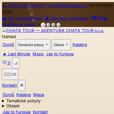
📞
+420
603 769 067
✉️ info@chatatour.cz
Po–Pá 9:00–
15:00
🏡
Pro majitele
Majitel
👤
Klientský účet
Klient
|
🏡
Nabídnout objekt
🎨
Náhled
Domů
Katalog
Tematické pobyty
Oblasti
🔥 Last Minute
Mapa
Jak to funguje
0
🌙
🇨🇿 CS
Kontakt
Domů
Katalog
Mapa
Tematické pobyty
Oblasti
Jak to funguje
Kontakt