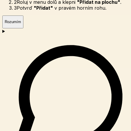
2
Roluj v menu dolů a klepni
"Přidat na plochu"
.
3
Potvrď
"Přidat"
v pravém horním rohu.
Rozumím