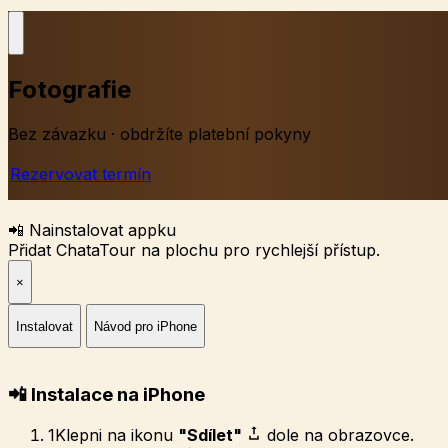
Fotografie
Bez závazku · obdržíte platební pokyny
Rezervovat termín
📲 Nainstalovat appku
Přidat ChataTour na plochu pro rychlejší přístup.
×
Instalovat
Návod pro iPhone
📲 Instalace na iPhone
1
Klepni na ikonu
"Sdílet"
dole na obrazovce.