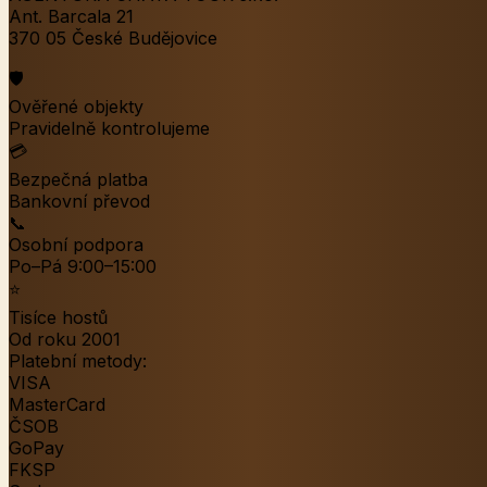
Ant. Barcala 21
370 05 České Budějovice
🛡️
Ověřené objekty
Pravidelně kontrolujeme
💳
Bezpečná platba
Bankovní převod
📞
Osobní podpora
Po–Pá 9:00–15:00
⭐
Tisíce hostů
Od roku 2001
Platební metody:
VISA
MasterCard
ČSOB
GoPay
FKSP