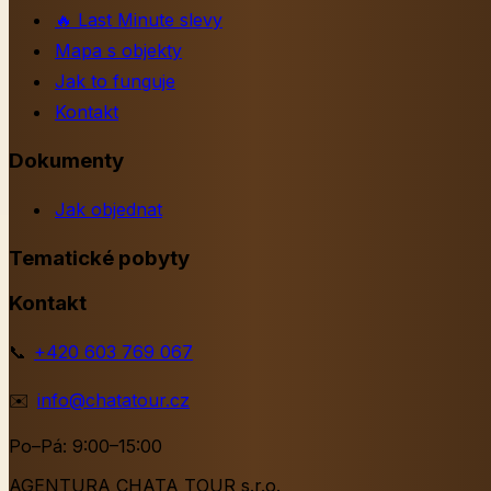
🔥
Last Minute slevy
Mapa s objekty
Jak to funguje
Kontakt
Dokumenty
Jak objednat
Tematické pobyty
Kontakt
📞
+420 603 769 067
✉️
info@chatatour.cz
Po–Pá: 9:00–15:00
AGENTURA CHATA TOUR s.r.o.