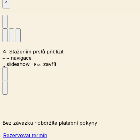
×
🤏
Stažením prstů přiblížit
navigace
←
→
slideshow
·
zavřít
␣
Esc
Bez závazku · obdržíte platební pokyny
Rezervovat termín