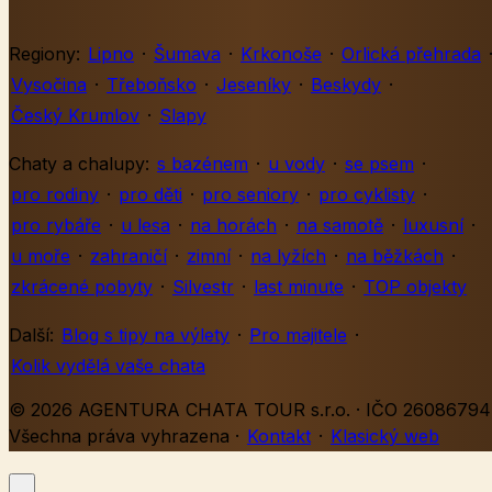
Regiony:
Lipno
·
Šumava
·
Krkonoše
·
Orlická přehrada
Vysočina
·
Třeboňsko
·
Jeseníky
·
Beskydy
·
Český Krumlov
·
Slapy
Chaty a chalupy:
s bazénem
·
u vody
·
se psem
·
pro rodiny
·
pro děti
·
pro seniory
·
pro cyklisty
·
pro rybáře
·
u lesa
·
na horách
·
na samotě
·
luxusní
·
u moře
·
zahraničí
·
zimní
·
na lyžích
·
na běžkách
·
zkrácené pobyty
·
Silvestr
·
last minute
·
TOP objekty
Další:
Blog s tipy na výlety
·
Pro majitele
·
Kolik vydělá vaše chata
© 2026 AGENTURA CHATA TOUR s.r.o. · IČO 26086794 
Všechna práva vyhrazena
·
Kontakt
·
Klasický web