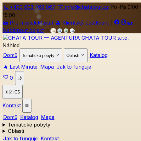
📞
+420
603 769 067
✉️ info@chatatour.cz
Po–Pá 9:00–
15:00
🏡
Pro majitele
Majitel
👤
Klientský účet
Klient
|
🏡
Nabídnout objekt
🎨
Náhled
Domů
Katalog
Tematické pobyty
Oblasti
🔥 Last Minute
Mapa
Jak to funguje
0
🌙
🇨🇿 CS
Kontakt
Domů
Katalog
Mapa
Tematické pobyty
Oblasti
Jak to funguje
Kontakt