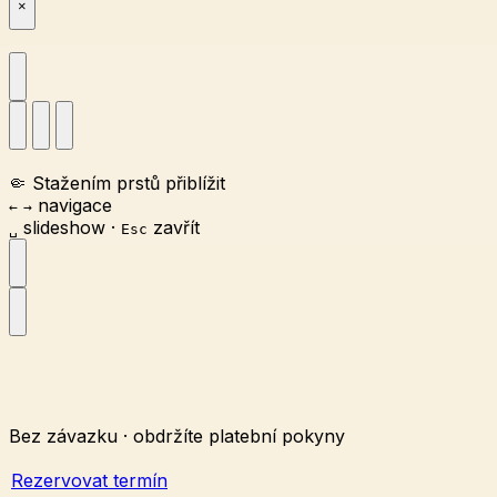
×
🤏
Stažením prstů přiblížit
navigace
←
→
slideshow
·
zavřít
␣
Esc
Bez závazku · obdržíte platební pokyny
Rezervovat termín