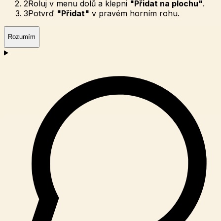
2
Roluj v menu dolů a klepni
"Přidat na plochu"
.
3
Potvrď
"Přidat"
v pravém horním rohu.
Rozumím