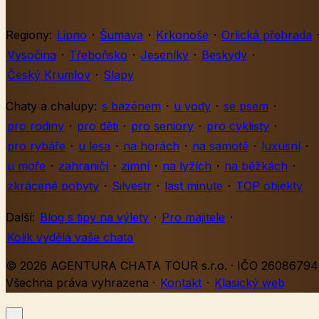
Regiony:
Lipno
·
Šumava
·
Krkonoše
·
Orlická přehrada
Vysočina
·
Třeboňsko
·
Jeseníky
·
Beskydy
·
Český Krumlov
·
Slapy
Chaty a chalupy:
s bazénem
·
u vody
·
se psem
·
pro rodiny
·
pro děti
·
pro seniory
·
pro cyklisty
·
pro rybáře
·
u lesa
·
na horách
·
na samotě
·
luxusní
·
u moře
·
zahraničí
·
zimní
·
na lyžích
·
na běžkách
·
zkrácené pobyty
·
Silvestr
·
last minute
·
TOP objekty
Další:
Blog s tipy na výlety
·
Pro majitele
·
Kolik vydělá vaše chata
© 2026 AGENTURA CHATA TOUR s.r.o. · IČO 26086794 
Všechna práva vyhrazena
·
Kontakt
·
Klasický web