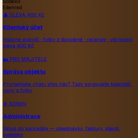
Sodexo
Edenred
👤
SLEVA 400 Kč
Klientský účet
Historie pobytů · fotky z dovolené · recenze · věrnostní
sleva 400 Kč
🏡
PRO MAJITELE
Správa objektu
Pronajímáte chatu přes nás? Tady spravujete kalendář,
ceny a fotky
⚙️
ADMIN
Administrace
Vstup do kanceláře — objednávky, faktury, klienti,
statistiky