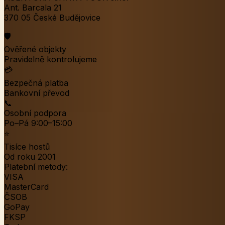
Ant. Barcala 21
370 05 České Budějovice
🛡️
Ověřené objekty
Pravidelně kontrolujeme
💳
Bezpečná platba
Bankovní převod
📞
Osobní podpora
Po–Pá 9:00–15:00
⭐
Tisíce hostů
Od roku 2001
Platební metody:
VISA
MasterCard
ČSOB
GoPay
FKSP