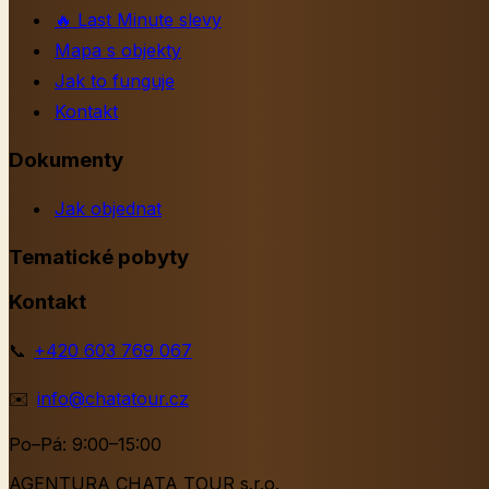
🔥
Last Minute slevy
Mapa s objekty
Jak to funguje
Kontakt
Dokumenty
Jak objednat
Tematické pobyty
Kontakt
📞
+420 603 769 067
✉️
info@chatatour.cz
Po–Pá: 9:00–15:00
AGENTURA CHATA TOUR s.r.o.