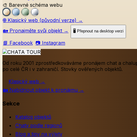
🎨 Barevné schéma webu
🌐
Klasický web (původní verze)
→
🏡
Pronajměte svůj objekt
→
🖥️ Přepnout na desktop verzi
📘 Facebook
📷 Instagram
Od roku 2001 zprostředkováváme pronájem chat a chalu
po celé ČR i v zahraničí. Stovky ověřených objektů.
Klasický web
→
🏡
Nabídnout objekt k pronájmu
→
Sekce
Katalog objektů
Chaty podle regionů
Blog a tipy na výlety