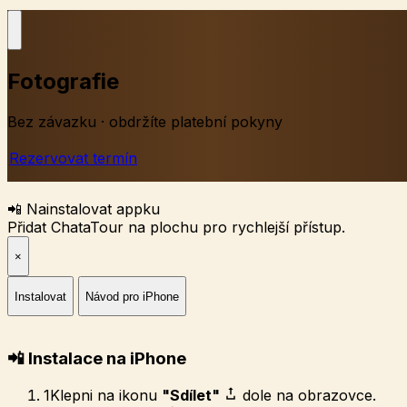
Fotografie
Bez závazku · obdržíte platební pokyny
Rezervovat termín
📲 Nainstalovat appku
Přidat ChataTour na plochu pro rychlejší přístup.
×
Instalovat
Návod pro iPhone
📲 Instalace na iPhone
1
Klepni na ikonu
"Sdílet"
dole na obrazovce.