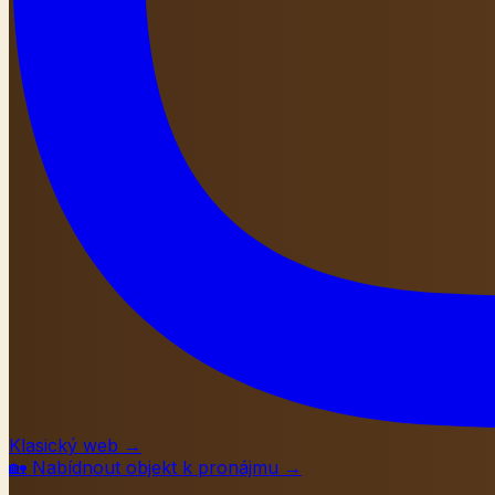
Klasický web
→
🏡
Nabídnout objekt k pronájmu
→