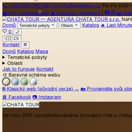
📞
+420
603 769 067
✉️ info@chatatour.cz
Po–Pá 9:00–
🏡
Pro majitele
Majitel
👤
Klientský účet
Klient
|
🏡
Nab
Náhl
Domů
Katalog
🔥 Last Minut
Tematické pobyty
Oblasti
0
🌙
🇨🇿 CS
Kontakt
Domů
Katalog
Mapa
Tematické pobyty
Oblasti
Jak to funguje
Kontakt
🎨 Barevné schéma webu
🌐
Klasický web (původní verze)
→
🏡
Pronajměte svůj obj
📘 Facebook
📷 Instagram
Od roku 2001 zprostředkováváme pronájem chat a chalup 