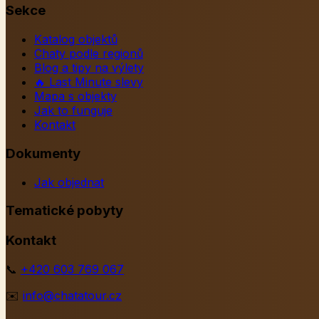
Sekce
Katalog objektů
Chaty podle regionů
Blog a tipy na výlety
🔥
Last Minute slevy
Mapa s objekty
Jak to funguje
Kontakt
Dokumenty
Jak objednat
Tematické pobyty
Kontakt
📞
+420 603 769 067
✉️
info@chatatour.cz