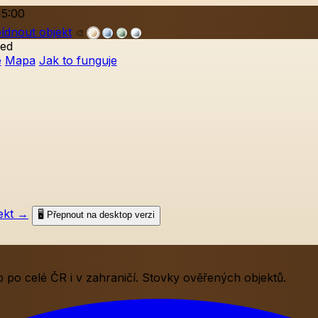
15:00
ídnout objekt
🎨
ed
e
Mapa
Jak to funguje
ekt
→
🖥️ Přepnout na desktop verzi
po celé ČR i v zahraničí. Stovky ověřených objektů.