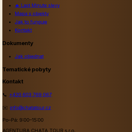
🔥
Last Minute slevy
Mapa s objekty
Jak to funguje
Kontakt
Dokumenty
Jak objednat
Tematické pobyty
Kontakt
📞
+420 603 769 067
✉️
info@chatatour.cz
Po–Pá: 9:00–15:00
AGENTURA CHATA TOUR s.r.o.