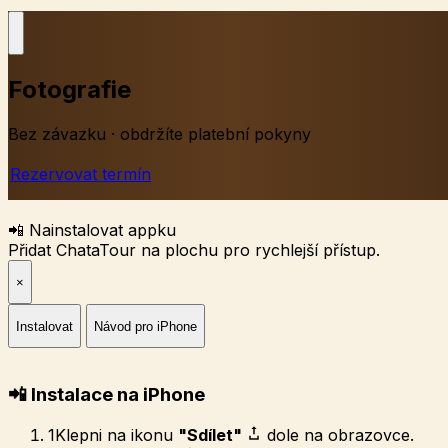
Fotografie
Bez závazku · obdržíte platební pokyny
Rezervovat termín
📲 Nainstalovat appku
Přidat ChataTour na plochu pro rychlejší přístup.
×
Instalovat
Návod pro iPhone
📲 Instalace na iPhone
1
Klepni na ikonu
"Sdílet"
dole na obrazovce.