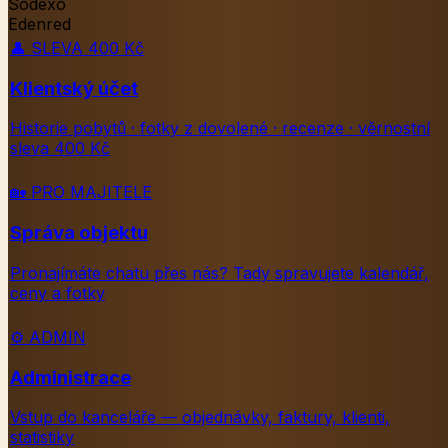
Sodexo
Edenred
👤
SLEVA 400 Kč
Klientský účet
Historie pobytů · fotky z dovolené · recenze · věrnostní
sleva 400 Kč
🏡
PRO MAJITELE
Správa objektu
Pronajímáte chatu přes nás? Tady spravujete kalendář,
ceny a fotky
⚙️
ADMIN
Administrace
Vstup do kanceláře — objednávky, faktury, klienti,
statistiky