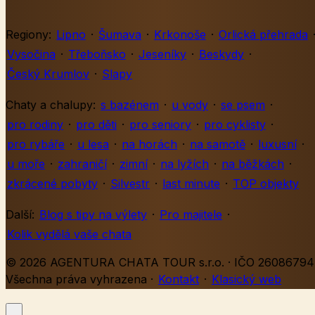
Regiony:
Lipno
·
Šumava
·
Krkonoše
·
Orlická přehrada
Vysočina
·
Třeboňsko
·
Jeseníky
·
Beskydy
·
Český Krumlov
·
Slapy
Chaty a chalupy:
s bazénem
·
u vody
·
se psem
·
pro rodiny
·
pro děti
·
pro seniory
·
pro cyklisty
·
pro rybáře
·
u lesa
·
na horách
·
na samotě
·
luxusní
·
u moře
·
zahraničí
·
zimní
·
na lyžích
·
na běžkách
·
zkrácené pobyty
·
Silvestr
·
last minute
·
TOP objekty
Další:
Blog s tipy na výlety
·
Pro majitele
·
Kolik vydělá vaše chata
© 2026 AGENTURA CHATA TOUR s.r.o. · IČO 26086794 
Všechna práva vyhrazena
·
Kontakt
·
Klasický web