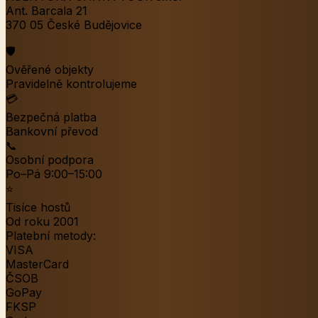
Ant. Barcala 21
370 05 České Budějovice
🛡️
Ověřené objekty
Pravidelně kontrolujeme
💳
Bezpečná platba
Bankovní převod
📞
Osobní podpora
Po–Pá 9:00–15:00
⭐
Tisíce hostů
Od roku 2001
Platební metody:
VISA
MasterCard
ČSOB
GoPay
FKSP