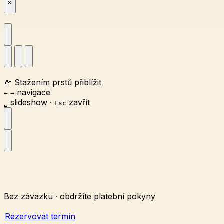
×
🤏
Stažením prstů přiblížit
navigace
←
→
slideshow
·
zavřít
␣
Esc
Bez závazku · obdržíte platební pokyny
Rezervovat termín