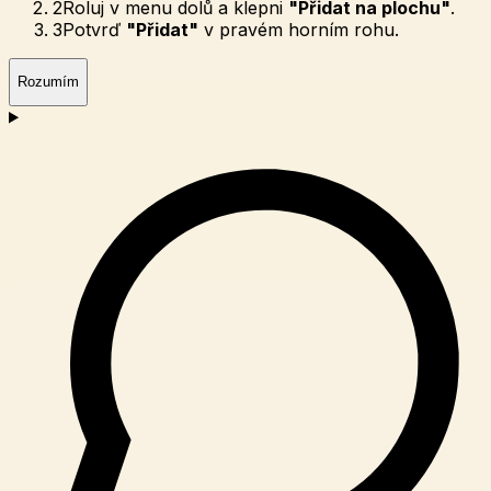
2
Roluj v menu dolů a klepni
"Přidat na plochu"
.
3
Potvrď
"Přidat"
v pravém horním rohu.
Rozumím