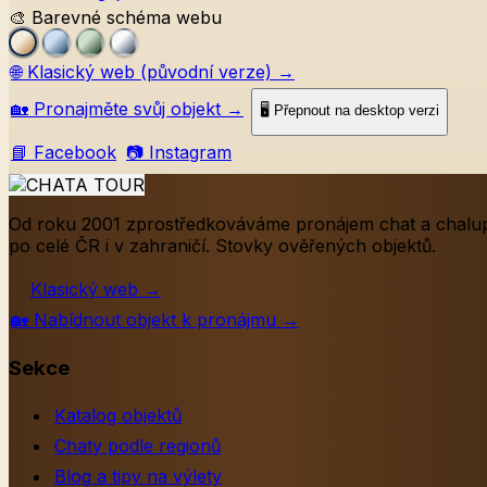
🎨 Barevné schéma webu
🌐
Klasický web (původní verze)
→
🏡
Pronajměte svůj objekt
→
🖥️ Přepnout na desktop verzi
📘 Facebook
📷 Instagram
Od roku 2001 zprostředkováváme pronájem chat a chalu
po celé ČR i v zahraničí. Stovky ověřených objektů.
Klasický web
→
🏡
Nabídnout objekt k pronájmu
→
Sekce
Katalog objektů
Chaty podle regionů
Blog a tipy na výlety