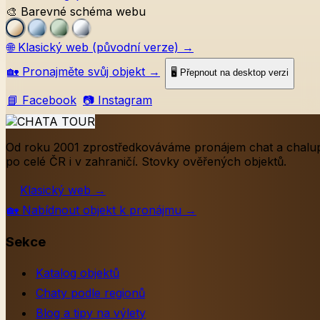
🎨 Barevné schéma webu
🌐
Klasický web (původní verze)
→
🏡
Pronajměte svůj objekt
→
🖥️ Přepnout na desktop verzi
📘 Facebook
📷 Instagram
Od roku 2001 zprostředkováváme pronájem chat a chalu
po celé ČR i v zahraničí. Stovky ověřených objektů.
Klasický web
→
🏡
Nabídnout objekt k pronájmu
→
Sekce
Katalog objektů
Chaty podle regionů
Blog a tipy na výlety