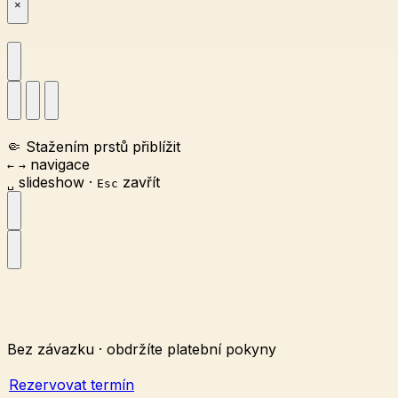
×
🤏
Stažením prstů přiblížit
navigace
←
→
slideshow
·
zavřít
␣
Esc
Bez závazku · obdržíte platební pokyny
Rezervovat termín