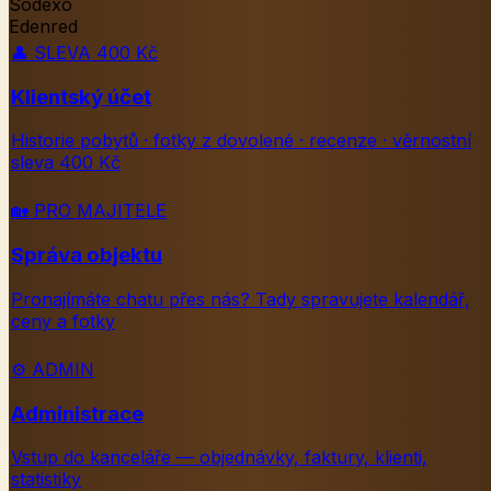
Sodexo
Edenred
👤
SLEVA 400 Kč
Klientský účet
Historie pobytů · fotky z dovolené · recenze · věrnostní
sleva 400 Kč
🏡
PRO MAJITELE
Správa objektu
Pronajímáte chatu přes nás? Tady spravujete kalendář,
ceny a fotky
⚙️
ADMIN
Administrace
Vstup do kanceláře — objednávky, faktury, klienti,
statistiky