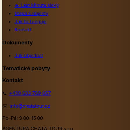
🔥
Last Minute slevy
Mapa s objekty
Jak to funguje
Kontakt
Dokumenty
Jak objednat
Tematické pobyty
Kontakt
📞
+420 603 769 067
✉️
info@chatatour.cz
Po–Pá: 9:00–15:00
AGENTURA CHATA TOUR s.r.o.