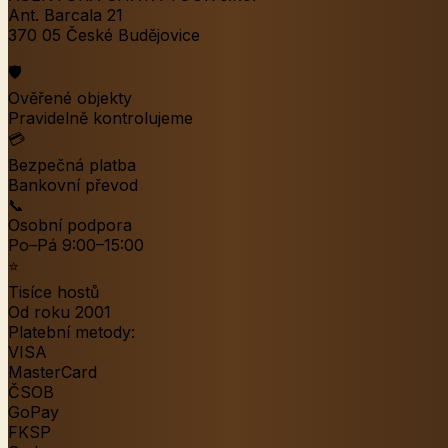
Ant. Barcala 21
370 05 České Budějovice
🛡️
Ověřené objekty
Pravidelně kontrolujeme
💳
Bezpečná platba
Bankovní převod
📞
Osobní podpora
Po–Pá 9:00–15:00
⭐
Tisíce hostů
Od roku 2001
Platební metody:
VISA
MasterCard
ČSOB
GoPay
FKSP