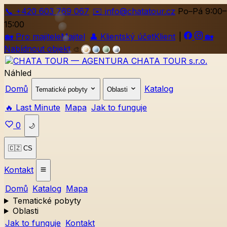
📞
+420
603 769 067
✉️ info@chatatour.cz
Po–Pá 9:00–
15:00
🏡
Pro majitele
Majitel
👤
Klientský účet
Klient
|
🏡
Nabídnout objekt
🎨
Náhled
Domů
Katalog
Tematické pobyty
Oblasti
🔥 Last Minute
Mapa
Jak to funguje
0
🌙
🇨🇿 CS
Kontakt
Domů
Katalog
Mapa
Tematické pobyty
Oblasti
Jak to funguje
Kontakt