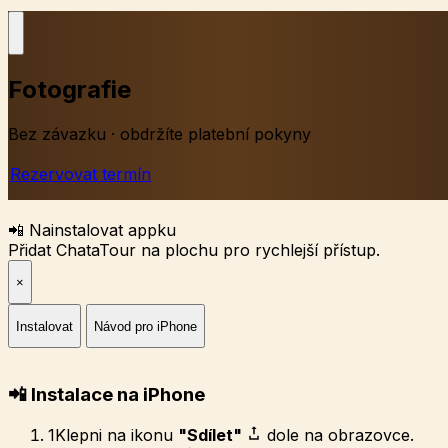
Fotografie
Bez závazku · obdržíte platební pokyny
Rezervovat termín
📲 Nainstalovat appku
Přidat ChataTour na plochu pro rychlejší přístup.
×
Instalovat
Návod pro iPhone
📲 Instalace na iPhone
1
Klepni na ikonu
"Sdílet"
dole na obrazovce.