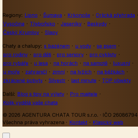
Regiony:
Lipno
·
Šumava
·
Krkonoše
·
Orlická přehrada
Vysočina
·
Třeboňsko
·
Jeseníky
·
Beskydy
·
Český Krumlov
·
Slapy
Chaty a chalupy:
s bazénem
·
u vody
·
se psem
·
pro rodiny
·
pro děti
·
pro seniory
·
pro cyklisty
·
pro rybáře
·
u lesa
·
na horách
·
na samotě
·
luxusní
·
u moře
·
zahraničí
·
zimní
·
na lyžích
·
na běžkách
·
zkrácené pobyty
·
Silvestr
·
last minute
·
TOP objekty
Další:
Blog s tipy na výlety
·
Pro majitele
·
Kolik vydělá vaše chata
© 2026 AGENTURA CHATA TOUR s.r.o. · IČO 26086794 
Všechna práva vyhrazena
·
Kontakt
·
Klasický web