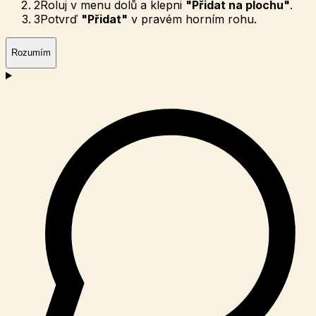
2
Roluj v menu dolů a klepni
"Přidat na plochu"
.
3
Potvrď
"Přidat"
v pravém horním rohu.
Rozumím